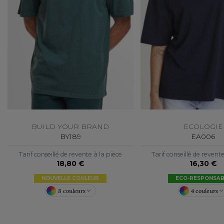
FLEXFIT
M
FRONT ROW
MACRON
BUILD YOUR BRAND
ECOLOGIE
BY189
EA006
Tarif conseillé de revente à la pièce
Tarif conseillé de revent
18,80 €
16,30 €
NOUVELLE COULEUR
ECO-RESPONSAB
8 couleurs
4 couleurs