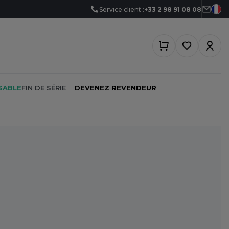
Service client :
+33 2 98 91 08 08
SABLE
FIN DE SÉRIE
DEVENEZ REVENDEUR
PEINTRE
SOFTSHELL
SF CLOTHING
PLOMBIER
SOUS-VETEMENTS
SO DENIM
PROMOTIONNEL
SPORT
SPIRO
RESTAURATION
SWEAT-SHIRT
SPLASHMACS
SANTÉ
TABLIER