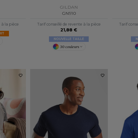
GILDAN
GN910
e à la pièce
Tarif conseillé de revente à la pièce
Tarif conse
21,88 €
IT
NOUVELLE TAILLE
N
30 couleurs