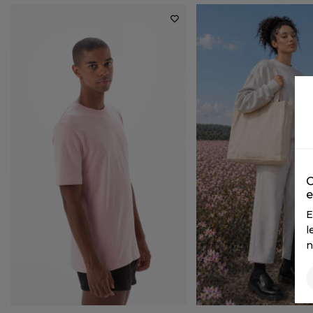
C
e
E
l
n