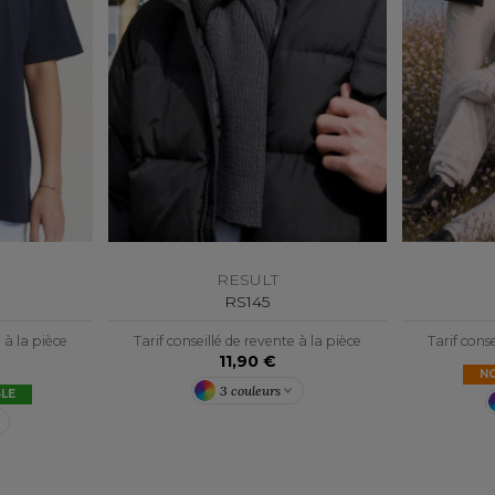
S
SANS ETIQUETTE
RESULT
RS145
e à la pièce
Tarif conseillé de revente à la pièce
Tarif conse
11,90 €
N
3 couleurs
LE