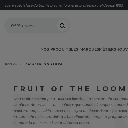
Votre spécialiste du textile promotionnel et professionnel depuis 1983
Références
NOS PRODUITS
LES MARQUES
MÉTIERS
NOUV
Accueil
FRUIT OF THE LOOM
FR
FRUIT OF THE LOOM
60°C
AGRO-ALIMENTAIRE
OFFRES DU MOMENT
FRUIT O
CORPOR
CHASUBL
OFFRES F
A
Une seule marque pour tous vos besoins en matière de vêtement
ACCESSOIRES
BIEN-ÊTRE
FRUIT O
ECO-RES
CHAUSSU
ARMOR LUX
de choix, de tailles et de couleurs que jamais. Chaque vêtement 
résultats impeccables, avec tous types de décoration. Que vous 
ACCESSOIRES HIVER
BRICOLAGE
ELECTRI
CHEMISE
G
ATLANTIS HEADWEAR
produits de merchandising… la collection complète propose un
BAGAGERIE
BTP
ESPACES
COSTUM
GILDAN
B
vêtements de sport, et bien d'autres encore.
BIO
COMMUNICATION
ESTHÉTI
ENFANT