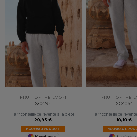
FLEXFIT
M
FRONT ROW
MACRON
FRUIT OF THE LOOM
FRUIT OF THE 
SC2294
SC4064
Tarif conseillé de revente à la pièce
Tarif conseillé de revent
20,95 €
18,10 €
NOUVEAU PRODUIT
NOUVEAU PRODU
10 couleurs
3 couleurs