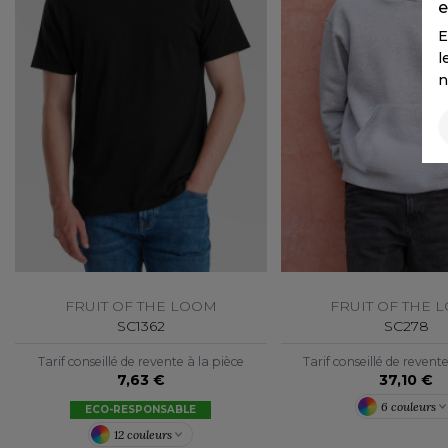
e
E
l
n
FRUIT OF THE LOOM
FRUIT OF THE 
SC1362
SC278
Tarif conseillé de revente à la pièce
Tarif conseillé de revent
7,63 €
37,10 €
6 couleurs
ECO-RESPONSABLE
12 couleurs