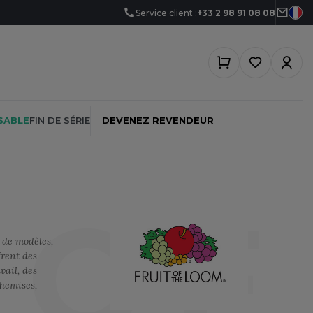
Service client :
+33 2 98 91 08 08
SABLE
FIN DE SÉRIE
DEVENEZ REVENDEUR
 O
PEINTRE
SOFTSHELL
SF CLOTHING
 de modèles,
PLOMBIER
SOUS-VETEMENTS
SO DENIM
frent des
vail, des
PROMOTIONNEL
SPORT
SPIRO
chemises,
RESTAURATION
SWEAT-SHIRT
SPLASHMACS
SANTÉ
TABLIER