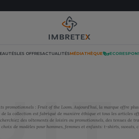
EAUTÉS
LES OFFRES
ACTUALITÉS
MÉDIATHÈQUE
ECORESPON
NOS PRODUITS
LES MARQUES
LES OFFRES
MÉTIERS
UIT
F THE LOOM
ATE
LOGISTIQUE
E
IN DE SÉRIE
MADE IN EUROPE
OFFRES DÉCOUVERTES
MANTIS
s promotionnels : Fruit of the Loom. Aujourd'hui, la marque offre plus
F THE LOOM VINTAGE
PONSABLE
MANUTENTION
RES
NO LABEL / TEAR AWAY
MUMBLES
de la collection est fabriqué de manière éthique et tous les articles of
cherchiez des vêtements de loisirs ou promotionnels, des tenues de tra
CITÉ
MENUISIER
PANTALONS
N
 choix de modèles pour hommes, femmes et enfants: t-shirts, sweats, 
 VERTS
MÉTALLURGIE
E
POLAIRE
NEUTRAL
QUE
MÉTIERS DE LA MER
POLO