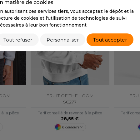
n matière de cookies
n autorisant ces services tiers, vous acceptez le dépôt et la
ecture de cookies et l'utilisation de technologies de suivi
écessaires à leur bon fonctionnement.
Tout refuser
Personnaliser
Tout accepter
LOOM
FRUIT OF THE LOOM
FRU
SC277
e à la pièce
Tarif conseillé de revente à la pièce
Tarif conse
28,55 €
6 couleurs