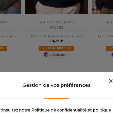
LOOM
FRUIT OF THE LOOM
FRU
SC2282
e à la pièce
Tarif conseillé de revente à la pièce
Tarif conse
20,25 €
IT
NOUVEAU PRODUIT
N
10 couleurs
Gestion de vos préférences
onsultez notre Politique de confidentialité et politique