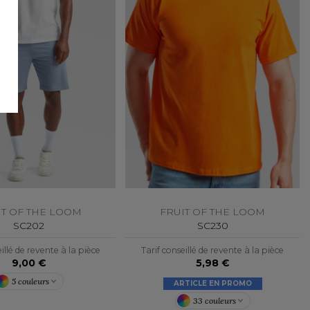
IT OF THE LOOM
FRUIT OF THE LOOM
SC202
SC230
illé de revente à la pièce
Tarif conseillé de revente à la pièce
9,00 €
5,98 €
5 couleurs
ARTICLE EN PROMO
33 couleurs