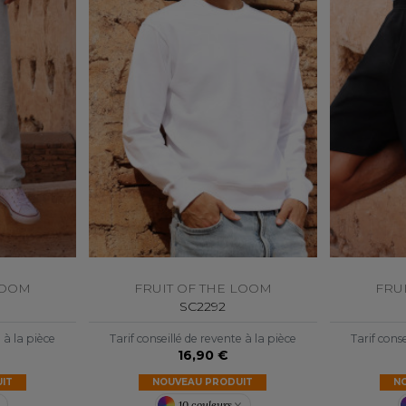
S
SANS ETIQUETTE
LOOM
FRUIT OF THE LOOM
FRU
SC2292
e à la pièce
Tarif conseillé de revente à la pièce
Tarif conse
16,90 €
IT
NOUVEAU PRODUIT
N
10 couleurs