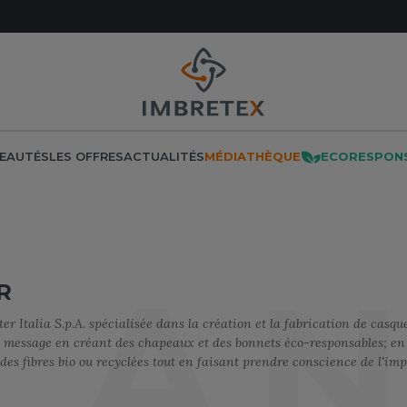
EAUTÉS
LES OFFRES
ACTUALITÉS
MÉDIATHÈQUE
ECORESPON
NOS PRODUITS
LES MARQUES
LES OFFRES
MÉTIERS
LA
R
F THE LOOM
ATE
LOGISTIQUE
E
IN DE SÉRIE
MADE IN EUROPE
OFFRES DÉCOUVERTES
MANTIS
 Italia S.p.A. spécialisée dans la création et la fabrication de casque
F THE LOOM VINTAGE
PONSABLE
MANUTENTION
RES
NO LABEL / TEAR AWAY
MUMBLES
e message en créant des chapeaux et des bonnets éco-responsables; en
CITÉ
MENUISIER
PANTALONS
N
es fibres bio ou recyclées tout en faisant prendre conscience de l'im
 VERTS
MÉTALLURGIE
E
POLAIRE
NEUTRAL
QUE
MÉTIERS DE LA MER
POLO