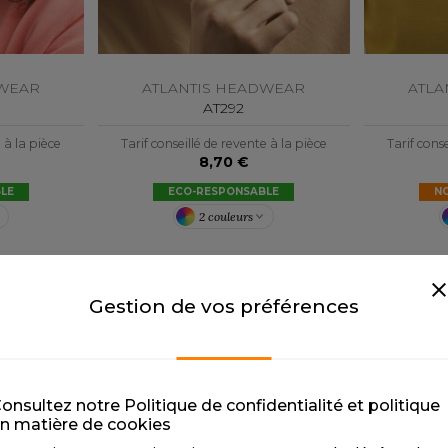
DWEAR
ATLANTIS HEADWEAR
ATLA
AT292
e à la pièce
Tarif conseillé de revente à la pièce
Tarif conse
8,70 €
LE
ECO-RESPONSABLE
N
2 couleurs
Gestion de vos préférences
onsultez notre Politique de confidentialité et politique
n matière de cookies