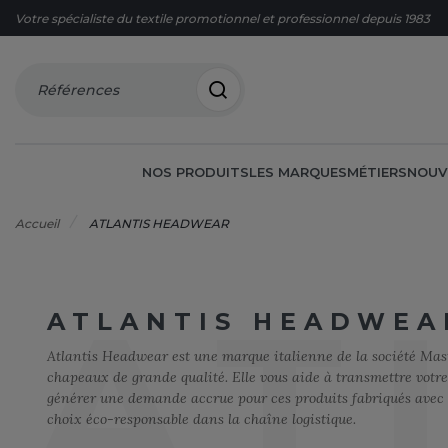
Votre spécialiste du textile promotionnel et professionnel depuis 1983
Références
NOS PRODUITS
LES MARQUES
MÉTIERS
NOUV
Accueil
ATLANTIS HEADWEAR
AT
ATLANTIS HEADWEA
60°C
AGRO-ALIMENTAIRE
OFFRES DU MOMENT
FRUIT O
CORPOR
CHASUBL
OFFRES F
A
Atlantis Headwear est une marque italienne de la société Master
ACCESSOIRES
BIEN-ÊTRE
FRUIT O
ECO-RES
CHAUSSU
ARMOR LUX
chapeaux de grande qualité. Elle vous aide à transmettre votr
ACCESSOIRES HIVER
BRICOLAGE
ELECTRI
CHEMISE
G
ATLANTIS HEADWEAR
générer une demande accrue pour ces produits fabriqués avec d
BAGAGERIE
BTP
ESPACES
COSTUM
choix éco-responsable dans la chaîne logistique.
GILDAN
B
BIO
COMMUNICATION
ESTHÉTI
ENFANT