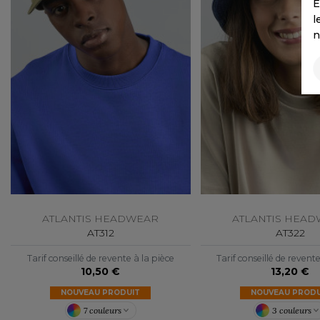
E
l
n
ATLANTIS HEADWEAR
ATLANTIS HEA
AT312
AT322
Tarif conseillé de revente à la pièce
Tarif conseillé de revent
10,50 €
13,20 €
NOUVEAU PRODUIT
NOUVEAU PRODU
7 couleurs
3 couleurs