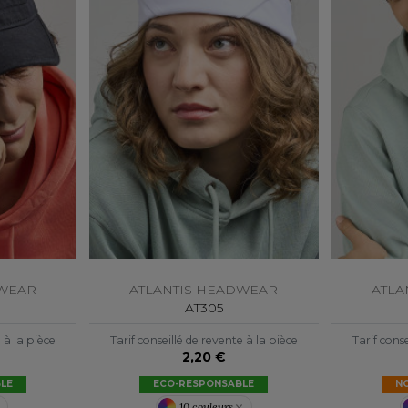
S
SANS ETIQUETTE
DWEAR
ATLANTIS HEADWEAR
ATLA
AT305
e à la pièce
Tarif conseillé de revente à la pièce
Tarif conse
2,20 €
LE
ECO-RESPONSABLE
N
10 couleurs