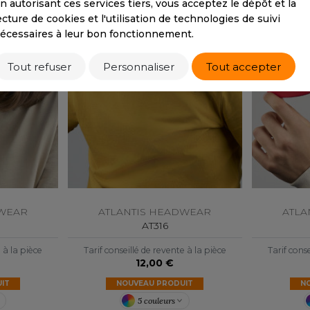
n autorisant ces services tiers, vous acceptez le dépôt et la
ecture de cookies et l'utilisation de technologies de suivi
écessaires à leur bon fonctionnement.
Tout refuser
Personnaliser
Tout accepter
DWEAR
ATLANTIS HEADWEAR
ATLA
AT316
e à la pièce
Tarif conseillé de revente à la pièce
Tarif conse
12,00 €
IT
NOUVEAU PRODUIT
N
5 couleurs