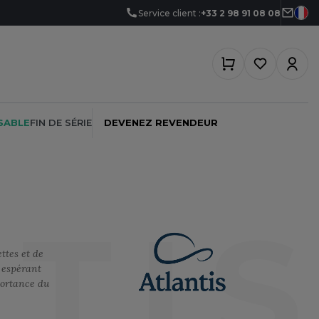
Service client :
+33 2 98 91 08 08
SABLE
FIN DE SÉRIE
DEVENEZ REVENDEUR
NTI
PEINTRE
SOFTSHELL
SF CLOTHING
ttes et de
PLOMBIER
SOUS-VETEMENTS
SO DENIM
 espérant
PROMOTIONNEL
SPORT
SPIRO
portance du
RESTAURATION
SWEAT-SHIRT
SPLASHMACS
SANTÉ
TABLIER