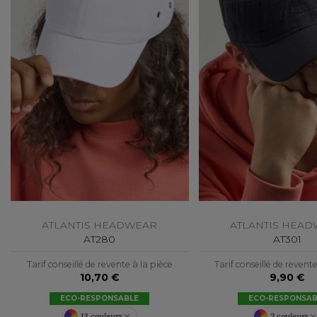
FLEXFIT
M
FRONT ROW
MACRON
ATLANTIS HEADWEAR
ATLANTIS HEA
AT280
AT301
Tarif conseillé de revente à la pièce
Tarif conseillé de revent
10,70 €
9,90 €
ECO-RESPONSABLE
ECO-RESPONSAB
13 couleurs
2 couleurs