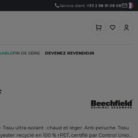
Service client :
+33 2 98 91 08 08
SABLE
FIN DE SÉRIE
DEVENEZ REVENDEUR
F
PEINTRE
SOFTSHELL
SF CLOTHING
PLOMBIER
SOUS-VETEMENTS
SO DENIM
PROMOTIONNEL
SPORT
SPIRO
RESTAURATION
SWEAT-SHIRT
SPLASHMACS
lyester recyclé en 100 % rPET, certifié par Control Union
SANTÉ
TABLIER