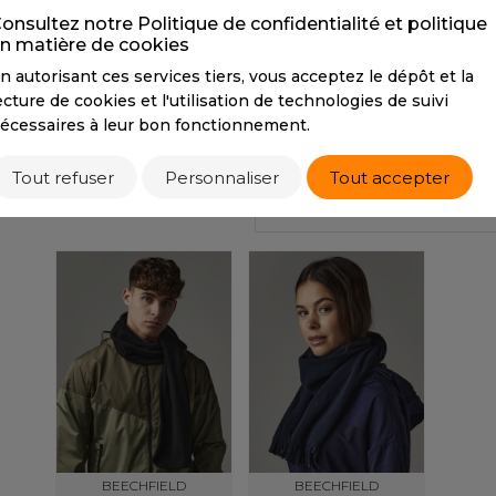
PANTONE
296
PANTONE
BlackC
S
onsultez notre Politique de confidentialité et politique
n matière de cookies
SANS ETIQUETTE
n autorisant ces services tiers, vous acceptez le dépôt et la
Tarif conseillé de revente à la pièce
ecture de cookies et l'utilisation de technologies de suivi
6,70 €
écessaires à leur bon fonctionnement.
Tout refuser
Personnaliser
Tout accepter
PRODUITS SIMILAIRES
PRODUITS ASSOCIÉS
BEECHFIELD
BEECHFIELD