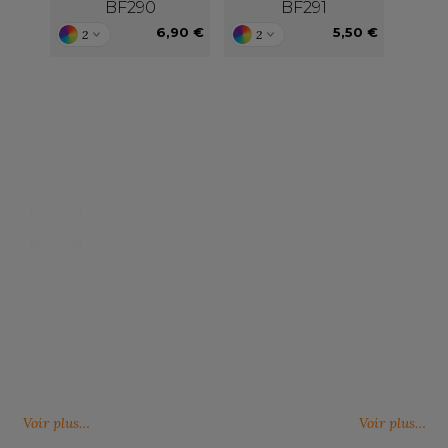
BF290
BF291
6,90 €
5,50 €
2
2
Nos catalogues
Des services person
ter, télécharger et découvrir nos
De nouveaux services, de nouvell
(catalogue général, catalogues
découvrez ici ce qu'IMBRETEX pe
d'influence,…)
de nouveau.
Voir plus…
Voir plus…