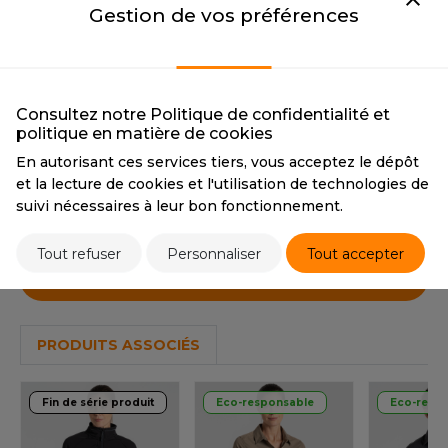
OUS-VETEMENTS
2 couleurs
Gestion de vos préférences
HK
PORT
BLACK
DARK NAVY
UST COOL
BLACK
DARK NAVY
WEAT-SHIRT
CMYK
0 0 0 100
CMYK
100 83 43 60
UST HOODS
Consultez notre Politique de confidentialité et
ABLIER
PANTONE
19-4006 TCX
PANTONE
19-3713 TCX
politique en matière de cookies
UST T'S
En autorisant ces services tiers, vous acceptez le dépôt
EE-SHIRT
et la lecture de cookies et l'utilisation de technologies de
Tarif conseillé de revente à la pièce
ENUE PROFESSIONNELLE
suivi nécessaires à leur bon fonctionnement.
169,30 €
ARLOWSKY
ESTE - BLOUSON
Tout refuser
Personnaliser
Tout accepter
ORNTEX
Stocks et prix
ORKWEAR
ABEL SERIE
PRODUITS ASSOCIÉS
ARKWOOD
Fin de série produit
Eco-responsable
Eco-resp