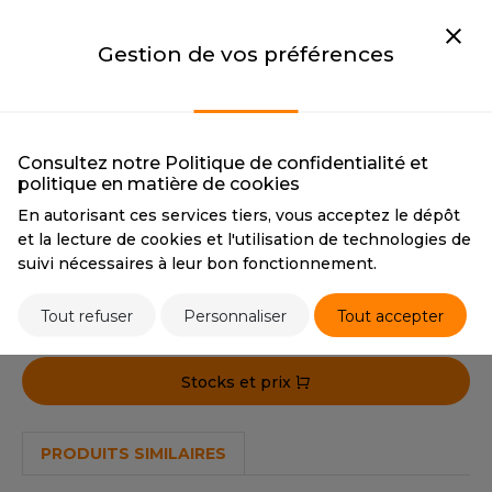
OUS-VETEMENTS
NAVY
BLACK
HK
CMYK
79 38 0 76
CMYK
0 0 0 100
PORT
Gestion de vos préférences
PANTONE
19-3923TCX
PANTONE
Black
UST COOL
WEAT-SHIRT
SEAL GREY / BLACK
UST HOODS
ABLIER
SEAL GREY / BLACK
UST T'S
CMYK
18 5 0 71 / 0 0 0 100
Consultez notre Politique de confidentialité et
EE-SHIRT
politique en matière de cookies
PANTONE
19-4104TCX /
19-4008TCX
En autorisant ces services tiers, vous acceptez le dépôt
ENUE PROFESSIONNELLE
et la lecture de cookies et l'utilisation de technologies de
ARLOWSKY
suivi nécessaires à leur bon fonctionnement.
ESTE - BLOUSON
Tarif conseillé de revente à la pièce
ORNTEX
54,90 €
ORKWEAR
Tout refuser
Personnaliser
Tout accepter
ABEL SERIE
Stocks et prix
ARKWOOD
PRODUITS SIMILAIRES