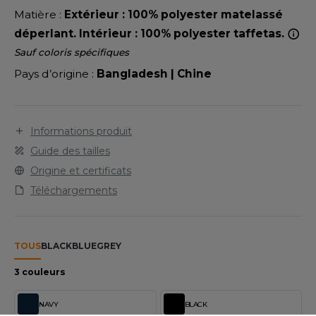
LEXFIT
ADE IN EUROPE
ROMOTIONNEL
Matière :
Extérieur : 100% polyester matelassé
RONT ROW
déperlant. Intérieur : 100% polyester taffetas.
O LABEL / TEAR AWAY
ESTAURATION
Sauf coloris spécifiques
RUIT OF THE LOOM
ANTALONS
ANTÉ
Pays d’origine :
Bangladesh | Chine
RUIT OF THE LOOM VINTAGE
OLAIRE
PORT
OLO
Informations produit
ILDAN
ULL
Guide des tailles
Origine et certificats
YJAMA
Téléchargements
ENBURY
ECYCLÉ
EROCK
AC SHOPPING
TOUS
BLACK
BLUE
GREY
CHOOLWEAR
3 couleurs
ACK&JONES
OFTSHELL
NAVY
BLACK
ACK&JONES - BLANKS