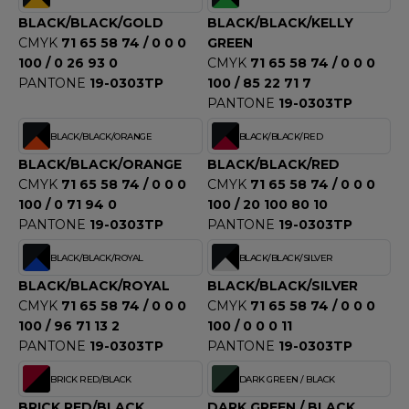
OUS-VETEMENTS
BLACK/BLACK/GOLD
BLACK/BLACK/KELLY
HK
PORT
CMYK
71 65 58 74 / 0 0 0
GREEN
UST COOL
100 / 0 26 93 0
CMYK
71 65 58 74 / 0 0 0
WEAT-SHIRT
PANTONE
19-0303TP
100 / 85 22 71 7
UST HOODS
PANTONE
19-0303TP
ABLIER
UST T'S
BLACK/BLACK/ORANGE
BLACK/BLACK/RED
EE-SHIRT
BLACK/BLACK/ORANGE
BLACK/BLACK/RED
CMYK
71 65 58 74 / 0 0 0
CMYK
71 65 58 74 / 0 0 0
ENUE PROFESSIONNELLE
100 / 0 71 94 0
100 / 20 100 80 10
ARLOWSKY
ESTE - BLOUSON
PANTONE
19-0303TP
PANTONE
19-0303TP
ORNTEX
ORKWEAR
BLACK/BLACK/ROYAL
BLACK/BLACK/SILVER
BLACK/BLACK/ROYAL
BLACK/BLACK/SILVER
CMYK
71 65 58 74 / 0 0 0
CMYK
71 65 58 74 / 0 0 0
ABEL SERIE
100 / 96 71 13 2
100 / 0 0 0 11
PANTONE
19-0303TP
PANTONE
19-0303TP
ARKWOOD
BRICK RED/BLACK
DARK GREEN / BLACK
BRICK RED/BLACK
DARK GREEN / BLACK