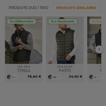
F CLOTHING
PRODUITS DUO / TRIO
PRODUITS SIMILAIRES
O DENIM
Eco-responsable
Eco-responsable
Nouvelle 
PIRO
PLASHMACS
TARWORLD
TEDMAN
TORMTECH
TEE JAYS
PEN DUICK
TEE 
TJ9624
PK370
TJ9
76,60 €
34,90 €
1
10
4
EE JAYS
HE ONE TOWELLING
IGER