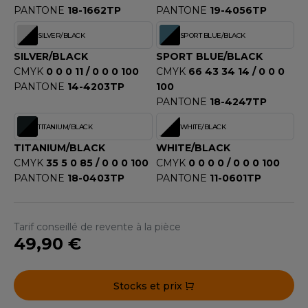
ROMODORO
PANTONE
18-1662TP
PANTONE
19-4056TP
SILVER/BLACK
SPORT BLUE/BLACK
UADRA
SILVER/BLACK
SPORT BLUE/BLACK
CMYK
0 0 0 11 / 0 0 0 100
CMYK
66 43 34 14 / 0 0 0
PANTONE
14-4203TP
100
PANTONE
18-4247TP
EFERENCE TEXTILE
TITANIUM/BLACK
WHITE/BLACK
EGATTA
TITANIUM/BLACK
WHITE/BLACK
ESULT
CMYK
35 5 0 85 / 0 0 0 100
CMYK
0 0 0 0 / 0 0 0 100
PANTONE
18-0403TP
PANTONE
11-0601TP
ICA LEWIS
USSELL ATHLETIC®
Tarif conseillé de revente à la pièce
49,90 €
USSELL ATHLETIC® COLLECTION
Stocks et prix
ANS ETIQUETTE