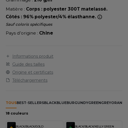
LEXFIT
ADE IN EUROPE
ROMOTIONNEL
Matière :
Corps : polyester 300T matelassé.
RONT ROW
O LABEL / TEAR AWAY
ESTAURATION
Côtés : 96% polyester/4% élasthanne.
RUIT OF THE LOOM
Sauf coloris spécifiques
ANTALONS
ANTÉ
Pays d’origine :
Chine
RUIT OF THE LOOM VINTAGE
OLAIRE
PORT
OLO
Informations produit
ILDAN
ULL
Guide des tailles
YJAMA
Origine et certificats
ENBURY
Téléchargements
ECYCLÉ
EROCK
AC SHOPPING
TOUS
BEST-SELLERS
BLACK
BLUE
BURGUNDY
GREEN
GREY
ORANGE
CHOOLWEAR
ACK&JONES
18 couleurs
OFTSHELL
ACK&JONES - BLANKS
BLACK/BLACK/GOLD
BLACK/BLACK/KELLY GREEN