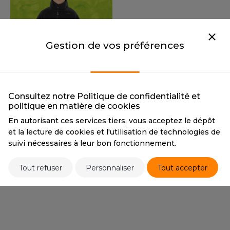
LEXFIT
ADE IN EUROPE
ROMOTIONNEL
RONT ROW
O LABEL / TEAR AWAY
ESTAURATION
RUIT OF THE LOOM
Gestion de vos préférences
ANTALONS
ANTÉ
RUIT OF THE LOOM VINTAGE
OLAIRE
PORT
RESULT
OLO
RS905J
Consultez notre Politique de confidentialité et
ILDAN
politique en matière de cookies
ULL
Tarif conseillé de revente à la
pièce
En autorisant ces services tiers, vous acceptez le dépôt
16,40 €
YJAMA
et la lecture de cookies et l'utilisation de technologies de
ENBURY
suivi nécessaires à leur bon fonctionnement.
ECO-RESPONSABLE
ECYCLÉ
3 couleurs
EROCK
Tout refuser
Personnaliser
Tout accepter
AC SHOPPING
CHOOLWEAR
ACK&JONES
OFTSHELL
ACK&JONES - BLANKS