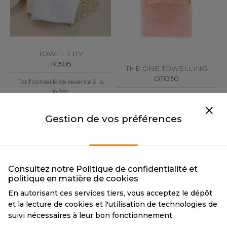
OUS-VETEMENTS
HK
PORT
UST COOL
WEAT-SHIRT
TOWEL CITY
UST HOODS
ABLIER
TC505
THE ONE TOWELLING
UST T'S
OTO30
Tarif conseillé de revente à la
EE-SHIRT
pièce
Tarif conseillé de revente à la
5,00 €
ENUE PROFESSIONNELLE
pièce
ARLOWSKY
1 couleur
2,80 €
Gestion de vos préférences
ESTE - BLOUSON
8 couleurs
ORNTEX
ORKWEAR
Consultez notre Politique de confidentialité et
ABEL SERIE
politique en matière de cookies
En autorisant ces services tiers, vous acceptez le dépôt
ARKWOOD
et la lecture de cookies et l'utilisation de technologies de
suivi nécessaires à leur bon fonctionnement.