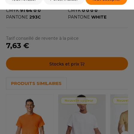
ACRON
ROYAL BLUE
WHITE
CMYK
91 64 0 0
CMYK
0 0 0 0
ANTIS
PANTONE
293C
PANTONE
WHITE
UMBLES
Tarif conseillé de revente à la pièce
7,63 €
EUTRAL
EW GEN
Stocks et prix
EW MORNING STUDIOS
PRODUITS SIMILAIRES
AREDES SEGURIDAD
Nouvelle couleur
Nouvelle 
ARKS
EN DUICK