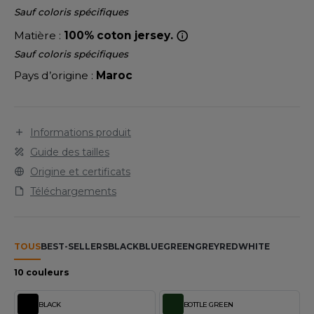
LEXFIT
ADE IN EUROPE
ROMOTIONNEL
Sauf coloris spécifiques
RONT ROW
Matière :
100% coton jersey.
O LABEL / TEAR AWAY
ESTAURATION
Sauf coloris spécifiques
RUIT OF THE LOOM
ANTALONS
ANTÉ
Pays d’origine :
Maroc
RUIT OF THE LOOM VINTAGE
OLAIRE
PORT
OLO
Informations produit
ILDAN
ULL
Guide des tailles
Origine et certificats
YJAMA
Téléchargements
ENBURY
ECYCLÉ
EROCK
AC SHOPPING
TOUS
BEST-SELLERS
BLACK
BLUE
GREEN
GREY
RED
WHITE
CHOOLWEAR
10 couleurs
ACK&JONES
OFTSHELL
ACK&JONES - BLANKS
BLACK
BOTTLE GREEN