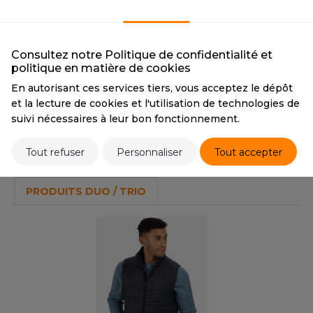
OUS-VETEMENTS
NAVY
BLACK
HK
CMYK
77 62 40 72
CMYK
0 0 0 100
PORT
PANTONE
19-3923
PANTONE
Black
UST COOL
Consultez notre Politique de confidentialité et
WEAT-SHIRT
politique en matière de cookies
UST HOODS
ABLIER
Tarif conseillé de revente à la pièce
En autorisant ces services tiers, vous acceptez le dépôt
41,70 €
UST T'S
et la lecture de cookies et l'utilisation de technologies de
EE-SHIRT
suivi nécessaires à leur bon fonctionnement.
ENUE PROFESSIONNELLE
Stocks et prix
Tout refuser
Personnaliser
Tout accepter
ARLOWSKY
ESTE - BLOUSON
ORNTEX
PRODUITS DUO / TRIO
ORKWEAR
ABEL SERIE
ARKWOOD