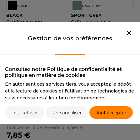
OUS-VETEMENTS
BLACK
SPORT GREY
HK
PORT
BLACK
SPORT GREY
UST COOL
CMYK
0 0 0 100
CMYK
42 33 33 12
WEAT-SHIRT
HEXA
#292527
HEXA
#979797
UST HOODS
RGB
41 38 39
RGB
151151151
Gestion de vos préférences
ABLIER
UST T'S
WHITE
COBALT BLUE
EE-SHIRT
WHITE
COBALT BLUE
ENUE PROFESSIONNELLE
CMYK
0 0 0 0
CMYK
100 98 0 0
Consultez notre Politique de confidentialité et
ARLOWSKY
HEXA
#ededed
HEXA
#103b84
politique en matière de cookies
ESTE - BLOUSON
RGB
237237237
RGB
16 56 132
ORNTEX
En autorisant ces services tiers, vous acceptez le dépôt
ORKWEAR
FIRE RED
et la lecture de cookies et l'utilisation de technologies de
suivi nécessaires à leur bon fonctionnement.
FIRE RED
CMYK
0 99 97 0
ABEL SERIE
Tout refuser
Personnaliser
Tout accepter
ARKWOOD
Tarif conseillé de revente à la pièce
7,85 €