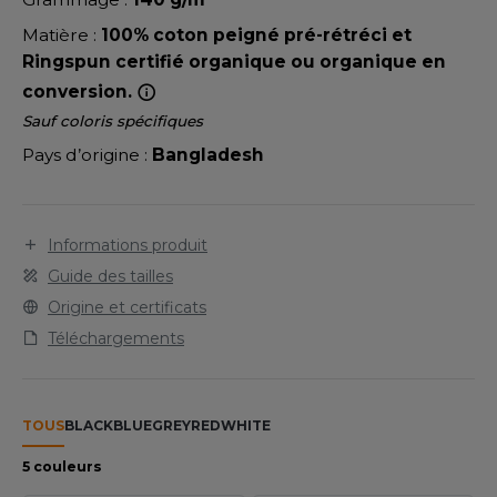
LEXFIT
ADE IN EUROPE
ROMOTIONNEL
Matière :
100% coton peigné pré-rétréci et
RONT ROW
O LABEL / TEAR AWAY
ESTAURATION
Ringspun certifié organique ou organique en
RUIT OF THE LOOM
conversion.
ANTALONS
ANTÉ
Sauf coloris spécifiques
RUIT OF THE LOOM VINTAGE
OLAIRE
PORT
Pays d’origine :
Bangladesh
OLO
ILDAN
ULL
Informations produit
Guide des tailles
YJAMA
ENBURY
Origine et certificats
ECYCLÉ
Téléchargements
EROCK
AC SHOPPING
CHOOLWEAR
TOUS
BLACK
BLUE
GREY
RED
WHITE
ACK&JONES
OFTSHELL
5 couleurs
ACK&JONES - BLANKS