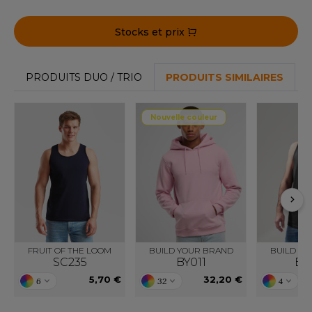
ACRON
Stocks et prix
ANTIS
UMBLES
PRODUITS DUO / TRIO
PRODUITS SIMILAIRES
EUTRAL
Nouvelle couleur
EW GEN
EW MORNING STUDIOS
AREDES SEGURIDAD
FRUIT OF THE LOOM
BUILD YOUR BRAND
BUILD YO
ARKS
SC235
BY011
BY
5,70 €
32,20 €
6
32
4
EN DUICK