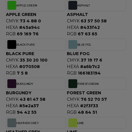
OUS-VETEMENTS
APPLE GREEN
ASPHALT
HK
PORT
APPLE GREEN
ASPHALT
UST COOL
CMYK
73 4 88 0
CMYK
63 57 50 58
WEAT-SHIRT
HEXA
#45a94c
HEXA
#433f42
UST HOODS
RGB
69 169 76
RGB
67 63 65
ABLIER
UST T'S
BLACK PURE
BLUE FOG
EE-SHIRT
BLACK PURE
BLUE FOG
ENUE PROFESSIONNELLE
CMYK
35 30 20 100
CMYK
37 19 17 6
ARLOWSKY
HEXA
#070508
HEXA
#a6b7c2
ESTE - BLOUSON
RGB
7 5 8
RGB
166183194
ORNTEX
ORKWEAR
BURGUNDY
FOREST GREEN
BURGUNDY
FOREST GREEN
CMYK
43 81 47 58
CMYK
76 52 70 57
ABEL SERIE
HEXA
#5e2a37
HEXA
#2f3f33
RGB
94 42 55
RGB
48 64 51
ARKWOOD
HEATHER GREY
LIME