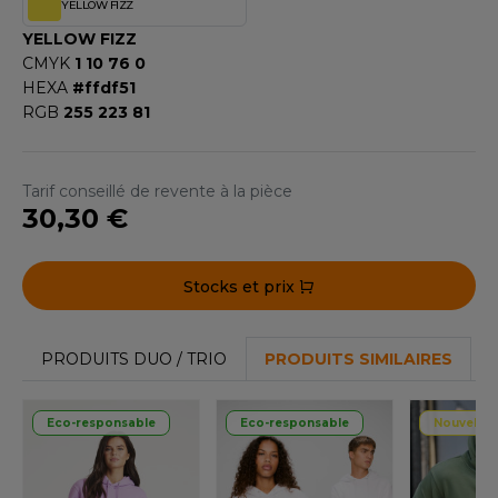
YELLOW FIZZ
F CLOTHING
YELLOW FIZZ
CMYK
1 10 76 0
O DENIM
HEXA
#ffdf51
RGB
255 223 81
PIRO
PLASHMACS
Tarif conseillé de revente à la pièce
TARWORLD
30,30 €
TEDMAN
Stocks et prix
TORMTECH
PRODUITS DUO / TRIO
PRODUITS SIMILAIRES
EE JAYS
Eco-responsable
Eco-responsable
Nouvelle 
HE ONE TOWELLING
IGER