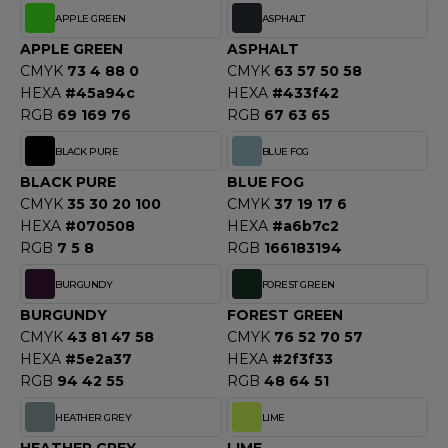
OUS-VETEMENTS
APPLE GREEN
ASPHALT
HK
PORT
APPLE GREEN
ASPHALT
UST COOL
CMYK
73 4 88 0
CMYK
63 57 50 58
WEAT-SHIRT
HEXA
#45a94c
HEXA
#433f42
UST HOODS
RGB
69 169 76
RGB
67 63 65
ABLIER
UST T'S
BLACK PURE
BLUE FOG
EE-SHIRT
BLACK PURE
BLUE FOG
ENUE PROFESSIONNELLE
CMYK
35 30 20 100
CMYK
37 19 17 6
ARLOWSKY
HEXA
#070508
HEXA
#a6b7c2
ESTE - BLOUSON
RGB
7 5 8
RGB
166183194
ORNTEX
ORKWEAR
BURGUNDY
FOREST GREEN
BURGUNDY
FOREST GREEN
CMYK
43 81 47 58
CMYK
76 52 70 57
ABEL SERIE
HEXA
#5e2a37
HEXA
#2f3f33
RGB
94 42 55
RGB
48 64 51
ARKWOOD
HEATHER GREY
LIME