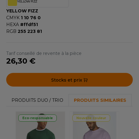
YELLOW FIZZ
F CLOTHING
YELLOW FIZZ
CMYK
1 10 76 0
O DENIM
HEXA
#ffdf51
RGB
255 223 81
PIRO
PLASHMACS
Tarif conseillé de revente à la pièce
TARWORLD
26,30 €
TEDMAN
Stocks et prix
TORMTECH
PRODUITS DUO / TRIO
PRODUITS SIMILAIRES
EE JAYS
Eco-responsable
Nouvelle couleur
HE ONE TOWELLING
IGER