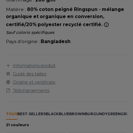
LEXFIT
ADE IN EUROPE
ROMOTIONNEL
Matière :
80% coton peigné Ringspun - mélange
RONT ROW
O LABEL / TEAR AWAY
ESTAURATION
organique et organique en conversion,
RUIT OF THE LOOM
certifié/20% polyester recyclé certifié.
ANTALONS
ANTÉ
Sauf coloris spécifiques
RUIT OF THE LOOM VINTAGE
OLAIRE
PORT
Pays d’origine :
Bangladesh
OLO
ILDAN
ULL
Informations produit
Guide des tailles
YJAMA
ENBURY
Origine et certificats
ECYCLÉ
Téléchargements
EROCK
AC SHOPPING
CHOOLWEAR
TOUS
BEST-SELLERS
BLACK
BLUE
BROWN
BURGUNDY
GREEN
GREY
ACK&JONES
OFTSHELL
21 couleurs
ACK&JONES - BLANKS