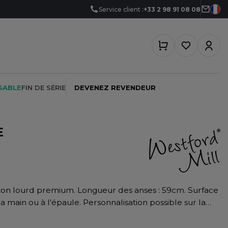
Service client :
+33 2 98 91 08 08
SABLE
FIN DE SÉRIE
DEVENEZ REVENDEUR
E
PEINTRE
SOFTSHELL
SF CLOTHING
PLOMBIER
SOUS-VETEMENTS
SO DENIM
PROMOTIONNEL
SPORT
SPIRO
a main ou à l'épaule. Personnalisation possible sur la
RESTAURATION
SWEAT-SHIRT
SPLASHMACS
SANTÉ
TABLIER