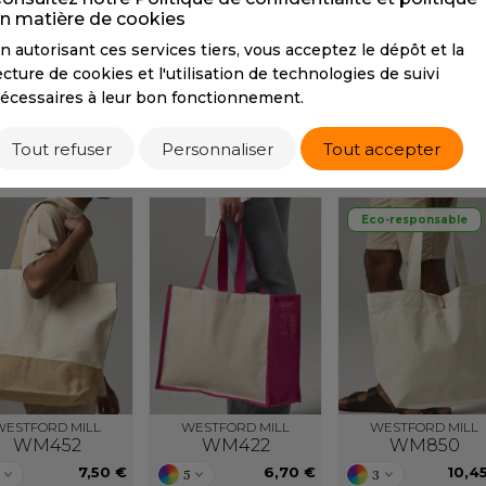
n matière de cookies
S
Tarif conseillé de revente à la pièce
n autorisant ces services tiers, vous acceptez le dépôt et la
SANS ETIQUETTE
6,20 €
ecture de cookies et l'utilisation de technologies de suivi
écessaires à leur bon fonctionnement.
Tout refuser
Personnaliser
Tout accepter
PRODUITS SIMILAIRES
PRODUITS ASSOCIÉS
Eco-responsable
WESTFORD MILL
WESTFORD MILL
WESTFORD MILL
WM452
WM422
WM850
7,50 €
6,70 €
10,4
5
3