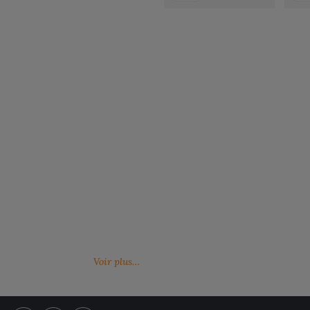
Notre engagement RSE
Retrouvez ici nos engagements RSE. Notre
Venez feuille
action a pour but d’améliorer les conditions de
catalogues 
travail mais aussi notre environnement.
Voir plus…