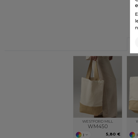
FLEXFIT
e
M
FRONT ROW
E
MACRON
l
n
WESTFORD MILL
WM450
5,80 €
1
1