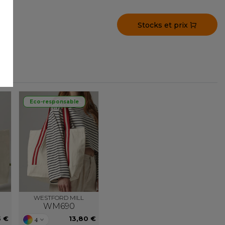
Stocks et prix
Eco-responsable
WESTFORD MILL
WM690
5 €
13,80 €
4