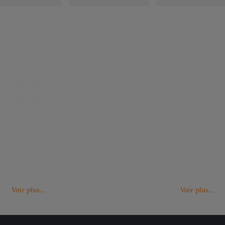
Nos catalogues
Des services person
ter, télécharger et découvrir nos
De nouveaux services, de nouvell
(catalogue général, catalogues
découvrez ici ce qu'IMBRETEX pe
d'influence,…)
de nouveau.
Voir plus…
Voir plus…