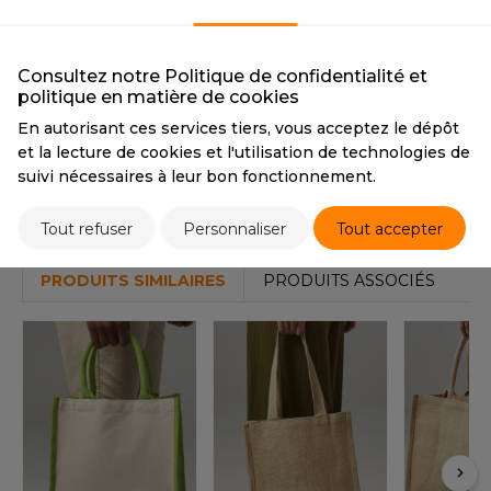
OUS-VETEMENTS
CMYK
0 6 30 0
HK
PANTONE
7506
PORT
UST COOL
Consultez notre Politique de confidentialité et
WEAT-SHIRT
politique en matière de cookies
Tarif conseillé de revente à la pièce
UST HOODS
En autorisant ces services tiers, vous acceptez le dépôt
ABLIER
6,10 €
et la lecture de cookies et l'utilisation de technologies de
UST T'S
suivi nécessaires à leur bon fonctionnement.
EE-SHIRT
Stocks et prix
ENUE PROFESSIONNELLE
Tout refuser
Personnaliser
Tout accepter
ARLOWSKY
ESTE - BLOUSON
PRODUITS SIMILAIRES
PRODUITS ASSOCIÉS
ORNTEX
ORKWEAR
ABEL SERIE
ARKWOOD