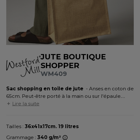
UILD YOUR BRAND
ATALOGUE
SPACES VERTS
MÉDIATHÈQUE
HASUBLE
STHÉTIQUE
ECORESPONSABLE
LUBCLASS
HAUSSURES
ÔTELLERIE
RAGHOPPERS
FIN DE SÉRIE
HEMISE
OGISTIQUE
JUTE BOUTIQUE
OSTUME
ANUTENTION
DEVENEZ REVENDEUR
SHOPPER
COLOGIE
NFANT
ENUISIER
WM409
STEX
PONGE
ÉTALLURGIE
Sac shopping en toile de jute
- Anses en coton de
T SI ON L'APPELAIT FRANCIS
IN DE SERIE
ÉTIERS DE LA MER
65cm. Peut-être porté à la main ou sur l'épaule.
XCD BY PROMODORO
Surface d'impression 31x27cm.
Lire la suite
AUTE VISIBILITE
ODE
ES MODULABLES
EINTRE
Tailles :
36x41x17cm. 19 litres
INDEN HALES
INGE DE MAISON
LOMBIER
Grammage :
340 g/m²