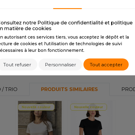
S
GREY HEATHER
NAVY BLUE
S
SANS ETIQUETTE
CMYK
38 30 29 8
CMYK
80 60 10 65
C
PANTONE
289C
P
onsultez notre Politique de confidentialité et politique
n matière de cookies
RGB
40 60 80
R
n autorisant ces services tiers, vous acceptez le dépôt et la
ecture de cookies et l'utilisation de technologies de suivi
écessaires à leur bon fonctionnement.
Tarif conseillé de revente à la pièce
9,90 €
Tout refuser
Personnaliser
Tout accepter
/ TRIO
PRODUITS SIMILAIRES
PROD
Nouvelle couleur
Nouvelle couleur