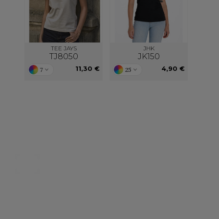
TEE JAYS
JHK
TJ8050
JK150
11,30 €
4,90 €
7
25
Nos catalogues
Des services person