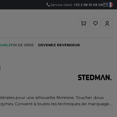
Service client :
+33 2 98 91 08 08
SABLE
FIN DE SÉRIE
DEVENEZ REVENDEUR
N
PEINTRE
SOFTSHELL
SF CLOTHING
PLOMBIER
SOUS-VETEMENTS
SO DENIM
PROMOTIONNEL
SPORT
SPIRO
nzymes. Convient à toutes les techniques de marquage.
RESTAURATION
SWEAT-SHIRT
SPLASHMACS
SANTÉ
TABLIER