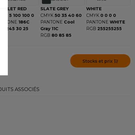
CARLET RED
SLATE GREY
WHITE
MYK
5 100 100 0
CMYK
50 35 40 60
CMYK
0 0 0 0
ANTONE
186C
PANTONE
Cool
PANTONE
WHITE
GB
245 30 25
Gray 11C
RGB
255255255
RGB
80 85 85
Stocks et prix
UITS ASSOCIÉS