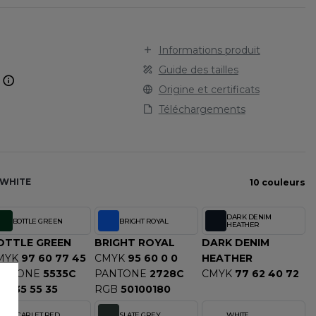
STARWORLD
SPORT
TEE-SHIRT
STEDMAN
TENUE PROFESSIONNELLE
STORMTECH
Informations produit
VESTE - BLOUSON
T
Guide des tailles
WORKWEAR
.
TEE JAYS
Origine et certificats
THE ONE TOWELLING
Téléchargements
TIGER
TOMBO
TOWEL CITY
V
WHITE
10 couleurs
VELILLA
DARK DENIM
BOTTLE GREEN
BRIGHT ROYAL
VESTI
HEATHER
OTTLE GREEN
BRIGHT ROYAL
DARK DENIM
W
MYK
97 60 77 45
CMYK
95 60 0 0
HEATHER
WESTFORD MILL
ANTONE
5535C
PANTONE
2728C
CMYK
77 62 40 72
Y
GB
35 55 35
RGB
50100180
ECTION
YOKO
SCARLET RED
SLATE GREY
WHITE