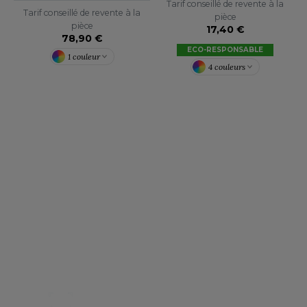
Tarif conseillé de revente à la
Tarif conseillé de revente à la
pièce
F CLOTHING
pièce
17,40 €
78,90 €
O DENIM
ECO-RESPONSABLE
1 couleur
4 couleurs
PIRO
PLASHMACS
TARWORLD
TEDMAN
TORMTECH
Notre engagement RSE
Retrouvez ici nos engagements RSE.
Notre action a pour but d’améliorer les
EE JAYS
conditions de travail mais aussi notre
environnement.
HE ONE TOWELLING
Nos catalogues
IGER