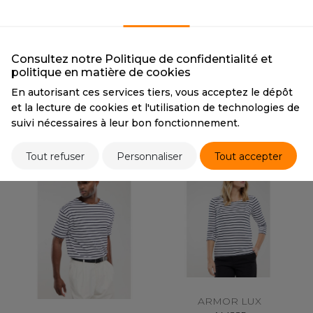
ACRON
ET SI ON L'APPELAIT
ET SI ON L'APPELAIT
FRANCIS
FRANCIS
ANTIS
FRA190
FRA191
Consultez notre Politique de confidentialité et
UMBLES
Tarif conseillé de revente à la
Tarif conseillé de revente à la
politique en matière de cookies
pièce
pièce
En autorisant ces services tiers, vous acceptez le dépôt
22,90 €
22,90 €
et la lecture de cookies et l'utilisation de technologies de
ECO-RESPONSABLE
ECO-RESPONSABLE
EUTRAL
suivi nécessaires à leur bon fonctionnement.
4 couleurs
4 couleurs
EW GEN
Tout refuser
Personnaliser
Tout accepter
EW MORNING STUDIOS
AREDES SEGURIDAD
ARKS
EN DUICK
ARMOR LUX