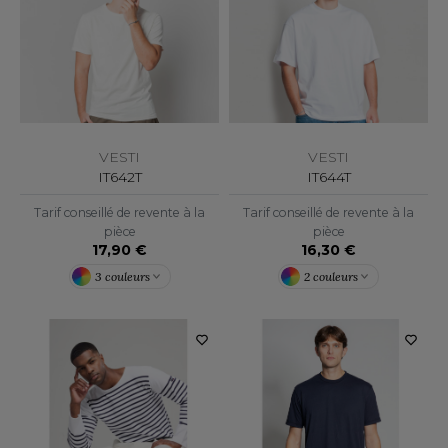
LEXFIT
ADE IN EUROPE
ROMOTIONNEL
RONT ROW
O LABEL / TEAR AWAY
ESTAURATION
RUIT OF THE LOOM
ANTALONS
ANTÉ
RUIT OF THE LOOM VINTAGE
OLAIRE
PORT
VESTI
VESTI
OLO
IT642T
IT644T
ILDAN
ULL
Tarif conseillé de revente à la
Tarif conseillé de revente à la
pièce
pièce
17,90 €
16,30 €
YJAMA
ENBURY
3 couleurs
2 couleurs
ECYCLÉ
EROCK
AC SHOPPING
CHOOLWEAR
ACK&JONES
OFTSHELL
ACK&JONES - BLANKS