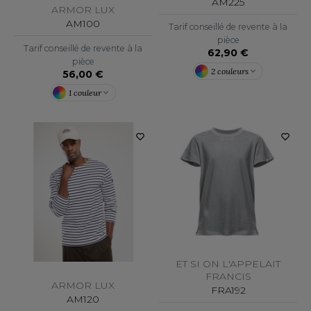
ROMODORO
AM225
ARMOR LUX
AM100
Tarif conseillé de revente à la
pièce
Tarif conseillé de revente à la
62,90 €
UADRA
pièce
2 couleurs
56,00 €
1 couleur
EFERENCE TEXTILE
EGATTA
ESULT
ICA LEWIS
USSELL ATHLETIC®
USSELL ATHLETIC® COLLECTION
ET SI ON L'APPELAIT
FRANCIS
ARMOR LUX
FRA192
AM120
ANS ETIQUETTE