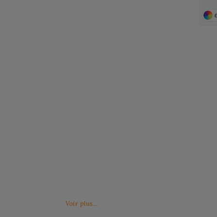
Notre engagement RSE
Retrouvez ici nos engagements RSE. Notre
Venez feuille
action a pour but d’améliorer les conditions de
catalogues 
travail mais aussi notre environnement.
Voir plus…