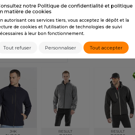
S
onsultez notre Politique de confidentialité et politique
n matière de cookies
SANS ETIQUETTE
n autorisant ces services tiers, vous acceptez le dépôt et la
Tarif conseillé de revente à la pièce
ecture de cookies et l'utilisation de technologies de suivi
50,50 €
écessaires à leur bon fonctionnement.
Tout refuser
Personnaliser
Tout accepter
PRODUITS DUO / TRIO
PRODUITS SIMILAIRE
JHK
RESULT
RESULT