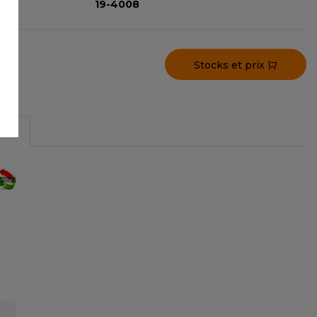
19-4008
Stocks et prix
S