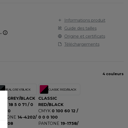
STARWORLD
SPORT
TEE-SHIRT
STEDMAN
TENUE PROFESSIONNELLE
STORMTECH
Informations produit
VESTE - BLOUSON
T
Guide des tailles
WORKWEAR
.
TEE JAYS
Origine et certificats
THE ONE TOWELLING
Téléchargements
TIGER
TOMBO
TOWEL CITY
V
4 couleurs
VELILLA
SEAL GREY/BLACK
CLASSIC RED/BLACK
VESTI
EAL GREY/BLACK
CLASSIC
W
MYK
18 5 0 71 / 0
RED/BLACK
WESTFORD MILL
0 100
CMYK
0 100 60 12 /
Y
ANTONE
14-4202/
0 0 0 100
9-4008
PANTONE
19-1758/
ECTION
YOKO