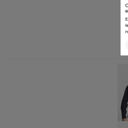
FLEXFIT
M
C
e
FRONT ROW
MACRON
E
l
n