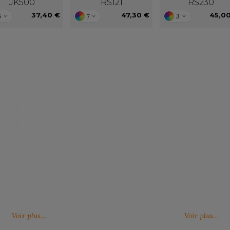
JK500
RS121
RS230
37,40 €
47,30 €
45,0
6
7
3
Nos catalogues
Des services person
ter, télécharger et découvrir nos
De nouveaux services, de nouvell
(catalogue général, catalogues
découvrez ici ce qu'IMBRETEX pe
d'influence,…)
de nouveau.
Voir plus…
Voir plus…