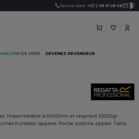
Service client :
+33 2 98 91 08 08
SABLE
FIN DE SÉRIE
DEVENEZ REVENDEUR
PEINTRE
SOFTSHELL
SF CLOTHING
PLOMBIER
SOUS-VETEMENTS
SO DENIM
PROMOTIONNEL
SPORT
SPIRO
ches frontales zippées. Poche poitrine zippée. Taille
RESTAURATION
SWEAT-SHIRT
SPLASHMACS
tionné à partir de matériaux recyclés.
SANTÉ
TABLIER