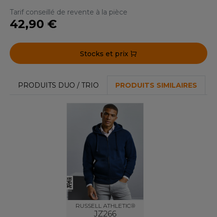
ACRON
Tarif conseillé de revente à la pièce
42,90 €
ANTIS
UMBLES
Stocks et prix
EUTRAL
PRODUITS DUO / TRIO
PRODUITS SIMILAIRES
EW GEN
EW MORNING STUDIOS
AREDES SEGURIDAD
ARKS
EN DUICK
RUSSELL ATHLETIC®
JZ266