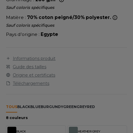
LEXFIT
ADE IN EUROPE
ROMOTIONNEL
Sauf coloris spécifiques
RONT ROW
O LABEL / TEAR AWAY
ESTAURATION
Matière :
70% coton peigné/30% polyester.
RUIT OF THE LOOM
Sauf coloris spécifiques
ANTALONS
ANTÉ
Pays d’origine :
Egypte
RUIT OF THE LOOM VINTAGE
OLAIRE
PORT
OLO
Informations produit
ILDAN
ULL
Guide des tailles
YJAMA
Origine et certificats
ENBURY
Téléchargements
ECYCLÉ
EROCK
AC SHOPPING
TOUS
BLACK
BLUE
BURGUNDY
GREEN
GREY
RED
CHOOLWEAR
ACK&JONES
8 couleurs
OFTSHELL
ACK&JONES - BLANKS
BLACK
HEATHER GREY