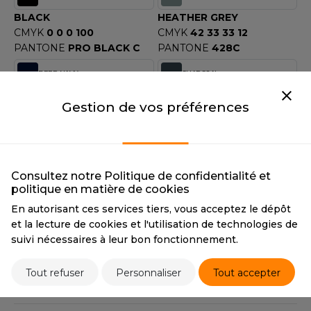
OUS-VETEMENTS
BLACK
HEATHER GREY
HK
PORT
CMYK
0 0 0 100
CMYK
42 33 33 12
UST COOL
PANTONE
PRO BLACK C
PANTONE
428C
WEAT-SHIRT
UST HOODS
DEEP NAVY
CHARCOAL
ABLIER
DEEP NAVY
CHARCOAL
UST T'S
Gestion de vos préférences
CMYK
100 70 0 80
CMYK
64 54 48 44
EE-SHIRT
PANTONE
296C
PANTONE
447C
ENUE PROFESSIONNELLE
BURGUNDY
ROYAL BLUE
ARLOWSKY
ESTE - BLOUSON
BURGUNDY
ROYAL BLUE
Consultez notre Politique de confidentialité et
ORNTEX
CMYK
43 81 47 58
CMYK
91 64 0 0
politique en matière de cookies
ORKWEAR
PANTONE
209C
PANTONE
293C
En autorisant ces services tiers, vous acceptez le dépôt
et la lecture de cookies et l'utilisation de technologies de
CLASSIC OLIVE
RED
ABEL SERIE
suivi nécessaires à leur bon fonctionnement.
CLASSIC OLIVE
RED
CMYK
51 37 60 33
CMYK
20 100 80 10
ARKWOOD
Tout refuser
Personnaliser
Tout accepter
PANTONE
7497C
PANTONE
186C