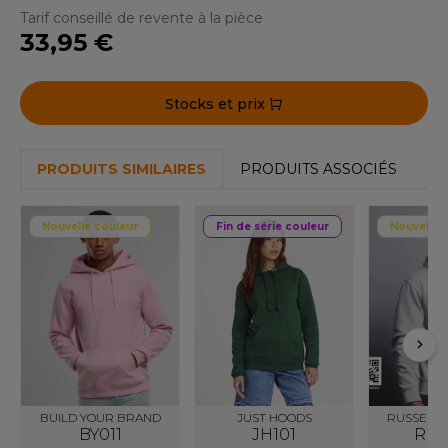
ACRON
Tarif conseillé de revente à la pièce
33,95 €
ANTIS
UMBLES
Stocks et prix
PRODUITS SIMILAIRES
PRODUITS ASSOCIÉS
EUTRAL
EW GEN
Nouvelle couleur
Fin de série couleur
Nouvelle 
EW MORNING STUDIOS
AREDES SEGURIDAD
ARKS
EN DUICK
BUILD YOUR BRAND
JUST HOODS
RUSSELL 
BY011
JH101
RU2