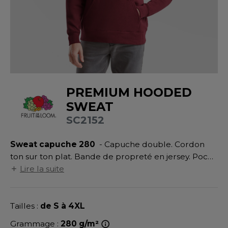
UILD YOUR BRAND
ATALOGUE
SPACES VERTS
MÉDIATHÈQUE
HASUBLE
STHÉTIQUE
ECORESPONSABLE
LUBCLASS
HAUSSURES
ÔTELLERIE
RAGHOPPERS
FIN DE SÉRIE
HEMISE
OGISTIQUE
PREMIUM HOODED
OSTUME
ANUTENTION
DEVENEZ REVENDEUR
SWEAT
COLOGIE
NFANT
ENUISIER
SC2152
STEX
PONGE
ÉTALLURGIE
Sweat capuche 280
- Capuche double. Cordon
T SI ON L'APPELAIT FRANCIS
IN DE SERIE
ÉTIERS DE LA MER
ton sur ton plat. Bande de propreté en jersey. Poche
XCD BY PROMODORO
Kangourou. Taille et poignets en bord côte coton/
Lire la suite
AUTE VISIBILITE
ODE
élasthanne.
ES MODULABLES
EINTRE
Tailles :
de S à 4XL
INDEN HALES
INGE DE MAISON
LOMBIER
Grammage :
280 g/m²