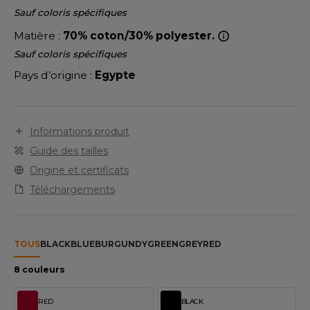
LEXFIT
ADE IN EUROPE
ROMOTIONNEL
Sauf coloris spécifiques
RONT ROW
Matière :
70% coton/30% polyester.
O LABEL / TEAR AWAY
ESTAURATION
Sauf coloris spécifiques
RUIT OF THE LOOM
ANTALONS
ANTÉ
Pays d’origine :
Egypte
RUIT OF THE LOOM VINTAGE
OLAIRE
PORT
OLO
Informations produit
ILDAN
ULL
Guide des tailles
Origine et certificats
YJAMA
Téléchargements
ENBURY
ECYCLÉ
EROCK
AC SHOPPING
TOUS
BLACK
BLUE
BURGUNDY
GREEN
GREY
RED
CHOOLWEAR
8 couleurs
ACK&JONES
OFTSHELL
ACK&JONES - BLANKS
RED
BLACK