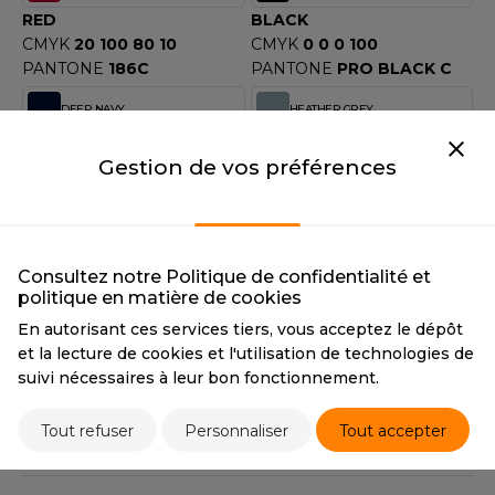
OUS-VETEMENTS
RED
BLACK
HK
CMYK
20 100 80 10
CMYK
0 0 0 100
PORT
PANTONE
186C
PANTONE
PRO BLACK C
UST COOL
WEAT-SHIRT
DEEP NAVY
HEATHER GREY
UST HOODS
ABLIER
DEEP NAVY
HEATHER GREY
UST T'S
Gestion de vos préférences
CMYK
100 70 0 80
CMYK
38 30 29 8
EE-SHIRT
PANTONE
296C
PANTONE
428C
ENUE PROFESSIONNELLE
ROYAL BLUE
CLASSIC OLIVE
ARLOWSKY
ROYAL BLUE
CLASSIC OLIVE
ESTE - BLOUSON
Consultez notre Politique de confidentialité et
CMYK
91 64 0 0
CMYK
51 37 60 33
ORNTEX
politique en matière de cookies
ORKWEAR
PANTONE
293C
PANTONE
7497C
En autorisant ces services tiers, vous acceptez le dépôt
et la lecture de cookies et l'utilisation de technologies de
BURGUNDY
CHARCOAL
suivi nécessaires à leur bon fonctionnement.
ABEL SERIE
BURGUNDY
CHARCOAL
CMYK
43 81 47 58
CMYK
64 54 48 44
ARKWOOD
Tout refuser
Personnaliser
Tout accepter
PANTONE
209C
PANTONE
447C