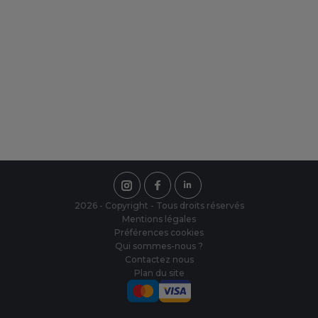
nouveau.
Une équipe à votre écoute
Notre équipe est présente du Lundi au
Vendredi de 8h00 à 18h00, sans
interruption.
2026 - Copyright - Tous droits réservés
Mentions légales
Préférences cookies
Qui sommes-nous ?
Contactez nous
Plan du site