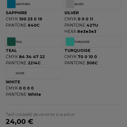
ROMODORO
SAPPHIRE
SILVER
SAPPHIRE
SILVER
CMYK
100 23 0 19
CMYK
0 0 0 11
UADRA
PANTONE
640C
PANTONE
427U
HEXA
#e3e3e3
TEAL
TURQUOISE
EFERENCE TEXTILE
TEAL
TURQUOISE
EGATTA
CMYK
84 34 47 22
CMYK
70 0 10 0
PANTONE
2214C
PANTONE
306C
ESULT
WHITE
ICA LEWIS
WHITE
CMYK
0 0 0 0
USSELL ATHLETIC®
PANTONE
White
USSELL ATHLETIC® COLLECTION
Tarif conseillé de revente à la pièce
24,00 €
ANS ETIQUETTE