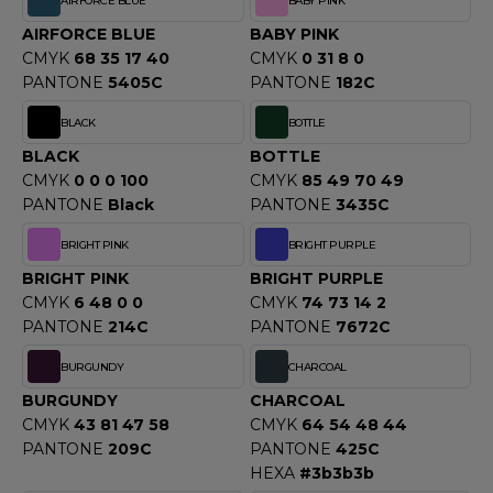
AIRFORCE BLUE
BABY PINK
OUS-VETEMENTS
HK
AIRFORCE BLUE
BABY PINK
PORT
CMYK
68 35 17 40
CMYK
0 31 8 0
UST COOL
PANTONE
5405C
PANTONE
182C
WEAT-SHIRT
UST HOODS
BLACK
BOTTLE
ABLIER
BLACK
BOTTLE
UST T'S
EE-SHIRT
CMYK
0 0 0 100
CMYK
85 49 70 49
PANTONE
Black
PANTONE
3435C
ENUE PROFESSIONNELLE
BRIGHT PINK
BRIGHT PURPLE
ARLOWSKY
ESTE - BLOUSON
BRIGHT PINK
BRIGHT PURPLE
ORNTEX
CMYK
6 48 0 0
CMYK
74 73 14 2
ORKWEAR
PANTONE
214C
PANTONE
7672C
BURGUNDY
CHARCOAL
ABEL SERIE
BURGUNDY
CHARCOAL
ARKWOOD
CMYK
43 81 47 58
CMYK
64 54 48 44
PANTONE
209C
PANTONE
425C
HEXA
#3b3b3b