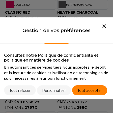
ACRON
CLASSIC RED
HEATHER CHARCOAL
CLASSIC RED
HEATHER CHARCOAL
ANTIS
CMYK
0 100 60 12
CMYK
0 2 0 65
UMBLES
PANTONE
1945C
PANTONE
426U
Gestion de vos préférences
HEATHER GREY
LIGHT BLUE
HEATHER GREY
LIGHT BLUE
EUTRAL
CMYK
38 30 29 8
CMYK
46 21 2 0
PANTONE
Cool Gray 7C
PANTONE
278C
EW GEN
Consultez notre Politique de confidentialité et
politique en matière de cookies
LIME GREEN
NAVY
EW MORNING STUDIOS
En autorisant ces services tiers, vous acceptez le dépôt
LIME GREEN
NAVY
et la lecture de cookies et l'utilisation de technologies de
CMYK
42 0 76 0
CMYK
77 62 40 72
suivi nécessaires à leur bon fonctionnement.
PANTONE
368C
PANTONE
296C
AREDES SEGURIDAD
OXFORD NAVY
ROYAL
Tout refuser
Personnaliser
Tout accepter
ARKS
OXFORD NAVY
ROYAL
CMYK
98 85 36 27
CMYK
96 71 13 2
EN DUICK
PANTONE
2767C
PANTONE
288C