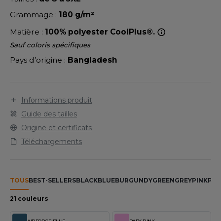
LEXFIT
ADE IN EUROPE
ROMOTIONNEL
Grammage :
180 g/m²
RONT ROW
O LABEL / TEAR AWAY
ESTAURATION
Matière :
100% polyester CoolPlus®.
RUIT OF THE LOOM
ANTALONS
ANTÉ
Sauf coloris spécifiques
RUIT OF THE LOOM VINTAGE
Pays d’origine :
Bangladesh
OLAIRE
PORT
OLO
ILDAN
Informations produit
ULL
Guide des tailles
YJAMA
Origine et certificats
ENBURY
Téléchargements
ECYCLÉ
EROCK
AC SHOPPING
TOUS
BEST-SELLERS
BLACK
BLUE
BURGUNDY
GREEN
GREY
PINK
PUR
CHOOLWEAR
ACK&JONES
21 couleurs
OFTSHELL
ACK&JONES - BLANKS