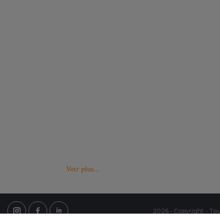
Notre engagement RSE
Retrouvez ici nos engagements RSE. Notre
Venez feuille
action a pour but d’améliorer les conditions de
catalogues 
travail mais aussi notre environnement.
Voir plus…
2026 - Copyright - Tou