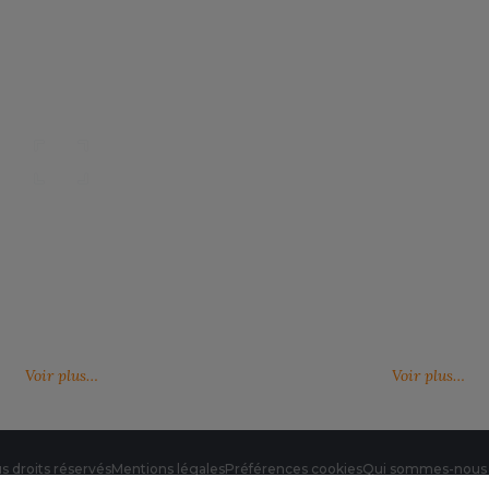
Nos catalogues
Des services person
ter, télécharger et découvrir nos
De nouveaux services, de nouvell
(catalogue général, catalogues
découvrez ici ce qu'IMBRETEX pe
d'influence,…)
de nouveau.
Voir plus…
Voir plus…
s droits réservés
Mentions légales
Préférences cookies
Qui sommes-nous