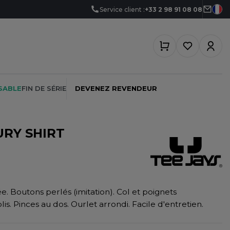
Service client :
+33 2 98 91 08 08
SABLE
FIN DE SÉRIE
DEVENEZ REVENDEUR
RY SHIRT
PEINTRE
SOFTSHELL
SF CLOTHING
PLOMBIER
SOUS-VETEMENTS
SO DENIM
. Boutons perlés (imitation). Col et poignets
PROMOTIONNEL
SPORT
SPIRO
. Pinces au dos. Ourlet arrondi. Facile d'entretien.
RESTAURATION
SWEAT-SHIRT
SPLASHMACS
SANTÉ
TABLIER