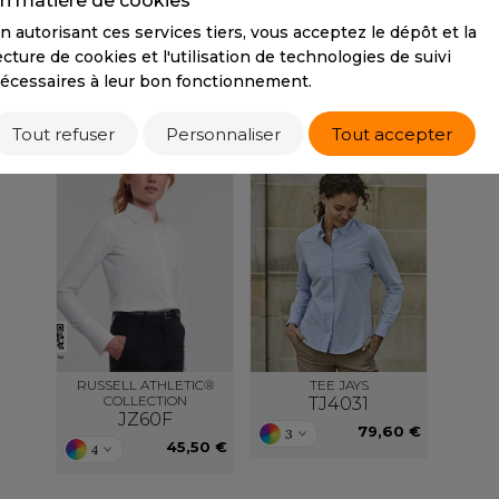
n matière de cookies
73,60 €
S
n autorisant ces services tiers, vous acceptez le dépôt et la
SANS ETIQUETTE
ecture de cookies et l'utilisation de technologies de suivi
écessaires à leur bon fonctionnement.
PRODUITS DUO / TRIO
PRODUITS SIMILAIRE
Tout refuser
Personnaliser
Tout accepter
RUSSELL ATHLETIC®
TEE JAYS
COLLECTION
TJ4031
JZ60F
79,60 €
3
45,50 €
4