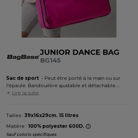
UILD YOUR BRAND
ATALOGUE
SPACES VERTS
MÉDIATHÈQUE
HASUBLE
STHÉTIQUE
ECORESPONSABLE
LUBCLASS
HAUSSURES
ÔTELLERIE
RAGHOPPERS
FIN DE SÉRIE
HEMISE
OGISTIQUE
JUNIOR DANCE BAG
OSTUME
ANUTENTION
BG145
DEVENEZ REVENDEUR
COLOGIE
NFANT
ENUISIER
STEX
Sac de sport
- Peut être porté à la main ou sur
PONGE
ÉTALLURGIE
l'épaule. Bandouilère ajustable et détachable.
T SI ON L'APPELAIT FRANCIS
IN DE SERIE
ÉTIERS DE LA MER
Compartiment principal zippé. Poche frontale
Lire la suite
zippée. Poche intérieure filet. Sac rétro. Surface
XCD BY PROMODORO
AUTE VISIBILITE
ODE
d'impression : 30x15cm.
Tailles :
39x16x29cm. 15 litres
ES MODULABLES
EINTRE
Matière :
100% polyester 600D.
INDEN HALES
INGE DE MAISON
LOMBIER
Sauf coloris spécifiques