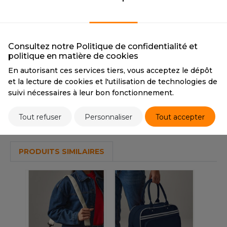
OUS-VETEMENTS
BLACK/WHITE
FUCHSIA/BLACK
HK
BLACK/WHITE
FUCHSIA/BLACK
PORT
CMYK
0 0 0 100 / 0 0 0 0
CMYK
5 95 0 0 / 0 0 0 100
UST COOL
PANTONE
BlackC / White
PANTONE
219 / BlackC
WEAT-SHIRT
Consultez notre Politique de confidentialité et
UST HOODS
politique en matière de cookies
ABLIER
En autorisant ces services tiers, vous acceptez le dépôt
UST T'S
Tarif conseillé de revente à la pièce
et la lecture de cookies et l'utilisation de technologies de
EE-SHIRT
17,00 €
suivi nécessaires à leur bon fonctionnement.
ENUE PROFESSIONNELLE
ARLOWSKY
Tout refuser
Personnaliser
Tout accepter
Stocks et prix
ESTE - BLOUSON
ORNTEX
ORKWEAR
PRODUITS SIMILAIRES
ABEL SERIE
ARKWOOD