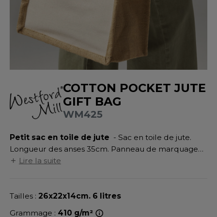
UILD YOUR BRAND
ATALOGUE
SPACES VERTS
MÉDIATHÈQUE
HASUBLE
STHÉTIQUE
ECORESPONSABLE
LUBCLASS
HAUSSURES
ÔTELLERIE
RAGHOPPERS
FIN DE SÉRIE
HEMISE
OGISTIQUE
COTTON POCKET JUTE
OSTUME
ANUTENTION
DEVENEZ REVENDEUR
GIFT BAG
COLOGIE
NFANT
ENUISIER
WM425
STEX
PONGE
ÉTALLURGIE
Petit sac en toile de jute
- Sac en toile de jute.
T SI ON L'APPELAIT FRANCIS
IN DE SERIE
ÉTIERS DE LA MER
Longueur des anses 35cm. Panneau de marquage
XCD BY PROMODORO
côté. Surface d'impression : 21x13cm.
Lire la suite
AUTE VISIBILITE
ODE
ES MODULABLES
EINTRE
Tailles :
26x22x14cm. 6 litres
INDEN HALES
INGE DE MAISON
LOMBIER
Grammage :
410 g/m²