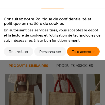
OUS-VETEMENTS
NATURAL
HK
CMYK
0 6 30 0
PORT
PANTONE
7506
UST COOL
Consultez notre Politique de confidentialité et
WEAT-SHIRT
politique en matière de cookies
UST HOODS
ABLIER
En autorisant ces services tiers, vous acceptez le dépôt
Tarif conseillé de revente à la pièce
UST T'S
3,66 €
et la lecture de cookies et l'utilisation de technologies de
EE-SHIRT
suivi nécessaires à leur bon fonctionnement.
ENUE PROFESSIONNELLE
Stocks et prix
Tout refuser
Personnaliser
Tout accepter
ARLOWSKY
ESTE - BLOUSON
ORNTEX
PRODUITS SIMILAIRES
PRODUITS ASSOCIÉS
ORKWEAR
ABEL SERIE
ARKWOOD