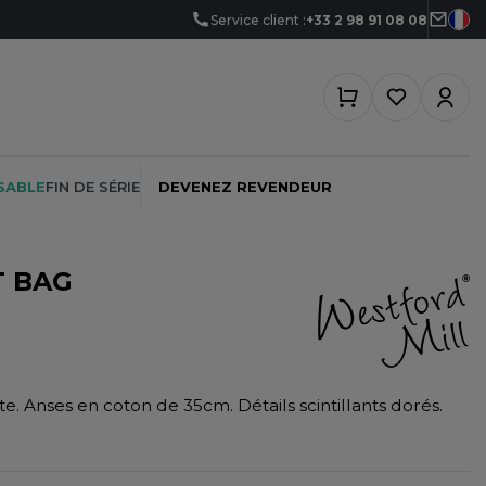
Service client :
+33 2 98 91 08 08
SABLE
FIN DE SÉRIE
DEVENEZ REVENDEUR
T BAG
PEINTRE
SOFTSHELL
SF CLOTHING
PLOMBIER
SOUS-VETEMENTS
SO DENIM
te. Anses en coton de 35cm. Détails scintillants dorés.
PROMOTIONNEL
SPORT
SPIRO
RESTAURATION
SWEAT-SHIRT
SPLASHMACS
SANTÉ
TABLIER