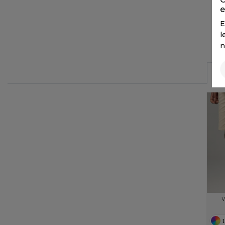
FLEXFIT
M
e
FRONT ROW
E
MACRON
l
n
1