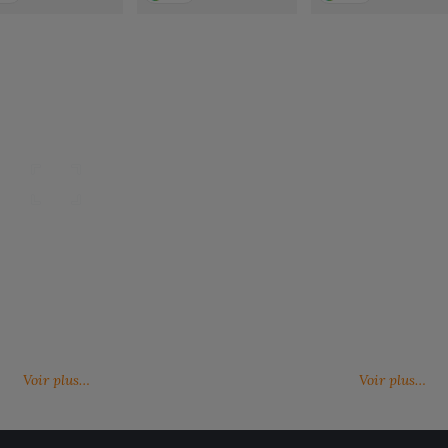
Nos catalogues
Des services person
ter, télécharger et découvrir nos
De nouveaux services, de nouvell
(catalogue général, catalogues
découvrez ici ce qu'IMBRETEX pe
d'influence,…)
de nouveau.
Voir plus…
Voir plus…