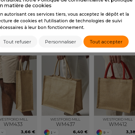
n matière de cookies
S
Tarif conseillé de revente à la pièce
n autorisant ces services tiers, vous acceptez le dépôt et la
SANS ETIQUETTE
3,76 €
ecture de cookies et l'utilisation de technologies de suivi
écessaires à leur bon fonctionnement.
Tout refuser
Personnaliser
Tout accepter
PRODUITS SIMILAIRES
PRODUITS ASSOCIÉS
WESTFORD MILL
WESTFORD MILL
WESTFORD MILL
WM433
WM437
WM412
3,66 €
6,40 €
3,3
1
9