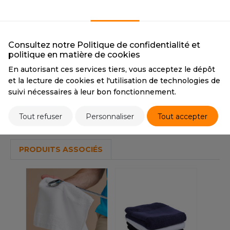
OUS-VETEMENTS
BLACK
HK
PORT
CMYK
0 0 0 100
UST COOL
PANTONE
Black
WEAT-SHIRT
Consultez notre Politique de confidentialité et
politique en matière de cookies
UST HOODS
ABLIER
En autorisant ces services tiers, vous acceptez le dépôt
Tarif conseillé de revente à la pièce
UST T'S
et la lecture de cookies et l'utilisation de technologies de
20,70 €
EE-SHIRT
suivi nécessaires à leur bon fonctionnement.
ENUE PROFESSIONNELLE
ARLOWSKY
Stocks et prix
Tout refuser
Personnaliser
Tout accepter
ESTE - BLOUSON
ORNTEX
ORKWEAR
PRODUITS ASSOCIÉS
ABEL SERIE
ARKWOOD