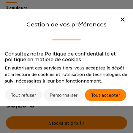
OUS-VETEMENTS
HK
3 couleurs
PORT
UST COOL
NAVY
BLACK
Gestion de vos préférences
WEAT-SHIRT
NAVY
BLACK
UST HOODS
ABLIER
CMYK
77 62 40 72
CMYK
0 0 0 100
UST T'S
PANTONE
534
PANTONE
BLK
EE-SHIRT
Consultez notre Politique de confidentialité et
RED
politique en matière de cookies
ENUE PROFESSIONNELLE
RED
ARLOWSKY
En autorisant ces services tiers, vous acceptez le dépôt
CMYK
20 100 80 10
ESTE - BLOUSON
et la lecture de cookies et l'utilisation de technologies de
PANTONE
199
ORNTEX
suivi nécessaires à leur bon fonctionnement.
ORKWEAR
Tout refuser
Personnaliser
Tout accepter
Tarif conseillé de revente à la pièce
ABEL SERIE
90,20 €
ARKWOOD
Stocks et prix