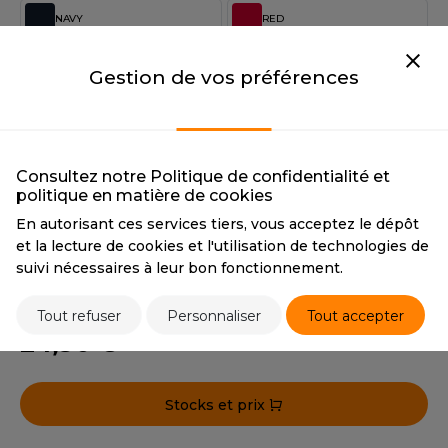
OUS-VETEMENTS
NAVY
RED
HK
PORT
NAVY
RED
UST COOL
CMYK
77 62 40 72
CMYK
10 100 80 10
Gestion de vos préférences
WEAT-SHIRT
HEXA
#1f2532
UST HOODS
RGB
31 37 50
ABLIER
UST T'S
DARK GREY
BLACK
EE-SHIRT
Consultez notre Politique de confidentialité et
DARK GREY
BLACK
politique en matière de cookies
ENUE PROFESSIONNELLE
CMYK
65 57 47 46
CMYK
0 0 0 100
En autorisant ces services tiers, vous acceptez le dépôt
ARLOWSKY
HEXA
#4b4a50
HEXA
#292527
ESTE - BLOUSON
et la lecture de cookies et l'utilisation de technologies de
RGB
75 74 80
RGB
41 38 39
ORNTEX
suivi nécessaires à leur bon fonctionnement.
ORKWEAR
Tout refuser
Personnaliser
Tout accepter
Tarif conseillé de revente à la pièce
24,90 €
ABEL SERIE
ARKWOOD
Stocks et prix