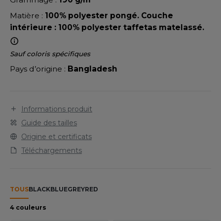
LEXFIT
ADE IN EUROPE
ROMOTIONNEL
personnalisation.
Matière :
100% polyester pongé. Couche
RONT ROW
O LABEL / TEAR AWAY
ESTAURATION
intérieure : 100% polyester taffetas matelassé.
RUIT OF THE LOOM
ANTALONS
ANTÉ
Sauf coloris spécifiques
RUIT OF THE LOOM VINTAGE
OLAIRE
PORT
Pays d’origine :
Bangladesh
OLO
ILDAN
ULL
Informations produit
Guide des tailles
YJAMA
ENBURY
Origine et certificats
ECYCLÉ
Téléchargements
EROCK
AC SHOPPING
CHOOLWEAR
TOUS
BLACK
BLUE
GREY
RED
ACK&JONES
OFTSHELL
4 couleurs
ACK&JONES - BLANKS