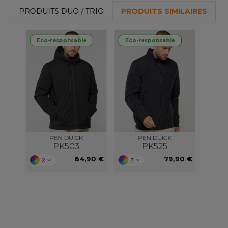
ACRON
PRODUITS DUO / TRIO
PRODUITS SIMILAIRES
ANTIS
Eco-responsable
Eco-responsable
UMBLES
EUTRAL
EW GEN
EW MORNING STUDIOS
PEN DUICK
PEN DUICK
PK503
PK525
84,90 €
79,90 €
2
2
AREDES SEGURIDAD
ARKS
EN DUICK