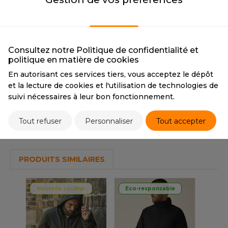
OUS-VETEMENTS
BLACK
NAVY
HK
PORT
BLACK
NAVY
UST COOL
CMYK
0 0 0 100
CMYK
77 62 40 72
WEAT-SHIRT
PANTONE
Black
Consultez notre Politique de confidentialité et
UST HOODS
politique en matière de cookies
ABLIER
En autorisant ces services tiers, vous acceptez le dépôt
UST T'S
Tarif conseillé de revente à la pièce
EE-SHIRT
et la lecture de cookies et l'utilisation de technologies de
84,90 €
suivi nécessaires à leur bon fonctionnement.
ENUE PROFESSIONNELLE
ARLOWSKY
Tout refuser
Personnaliser
Tout accepter
ESTE - BLOUSON
Stocks et prix
ORNTEX
ORKWEAR
PRODUITS SIMILAIRES
ABEL SERIE
Nouvelle couleur
Eco-responsable
ARKWOOD