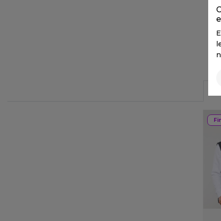
FLEXFIT
M
C
e
FRONT ROW
MACRON
E
l
n
Fi