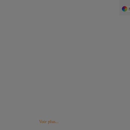
Notre engagement RSE
Retrouvez ici nos engagements RSE. Notre
Venez feuille
action a pour but d’améliorer les conditions de
catalogues 
travail mais aussi notre environnement.
Voir plus…