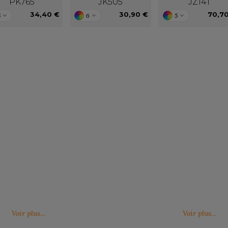
PK765
JK505
JZ141
34,40 €
30,90 €
70,7
5
6
5
Nos catalogues
Des services person
ter, télécharger et découvrir nos
De nouveaux services, de nouvell
(catalogue général, catalogues
découvrez ici ce qu'IMBRETEX pe
d'influence,…)
de nouveau.
Voir plus…
Voir plus…