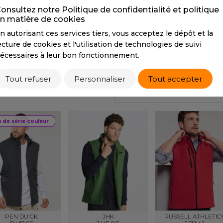
CMYK
0 100 76 13
S
onsultez notre Politique de confidentialité et politique
n matière de cookies
SANS ETIQUETTE
n autorisant ces services tiers, vous acceptez le dépôt et la
Tarif conseillé de revente à la pièce
ecture de cookies et l'utilisation de technologies de suivi
35,90 €
écessaires à leur bon fonctionnement.
Tout refuser
Personnaliser
Tout accepter
PRODUITS SIMILAIRES
PRODUITS ASSOCIÉS
n de série couleur
PEN DUICK
JHK
RUSSELL ATHLETIC