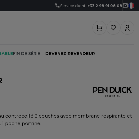
Service client :
+33 2 98 91 08 08
SABLE
FIN DE SÉRIE
DEVENEZ REVENDEUR
R
PEINTRE
SOFTSHELL
SF CLOTHING
PLOMBIER
SOUS-VETEMENTS
SO DENIM
su contrecollé 3 couches avec membrane respirante et
PROMOTIONNEL
SPORT
SPIRO
1 poche poitrine.
RESTAURATION
SWEAT-SHIRT
SPLASHMACS
SANTÉ
TABLIER