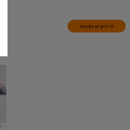
Stocks et prix
®