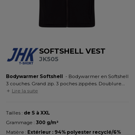
UILD YOUR BRAND
ATALOGUE
SPACES VERTS
MÉDIATHÈQUE
HASUBLE
STHÉTIQUE
ECORESPONSABLE
LUBCLASS
HAUSSURES
ÔTELLERIE
RAGHOPPERS
FIN DE SÉRIE
HEMISE
OGISTIQUE
SOFTSHELL VEST
OSTUME
ANUTENTION
JK505
DEVENEZ REVENDEUR
COLOGIE
NFANT
ENUISIER
STEX
Bodywarmer Softshell
- Bodywarmer en Softshell
PONGE
ÉTALLURGIE
3 couches. Grand zip. 3 poches zippées. Doublure
T SI ON L'APPELAIT FRANCIS
IN DE SERIE
ÉTIERS DE LA MER
polaire avec stoppers. Imperméabilité : 3000mm.
Lire la suite
Respirabilité : 3000gr/m²/24h.
XCD BY PROMODORO
AUTE VISIBILITE
ODE
Tailles :
de S à XXL
ES MODULABLES
EINTRE
Grammage :
300 g/m²
INDEN HALES
INGE DE MAISON
LOMBIER
Matière :
Extérieur : 94% polyester recyclé/6%