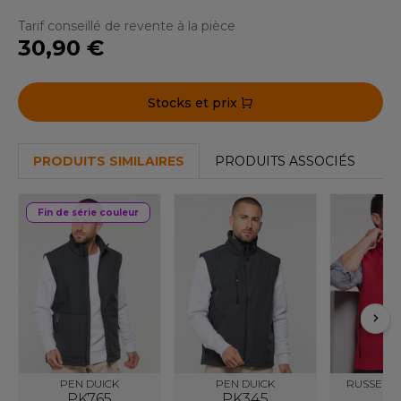
ACRON
Tarif conseillé de revente à la pièce
30,90 €
ANTIS
UMBLES
Stocks et prix
EUTRAL
PRODUITS SIMILAIRES
PRODUITS ASSOCIÉS
EW GEN
Fin de série couleur
EW MORNING STUDIOS
AREDES SEGURIDAD
ARKS
EN DUICK
PEN DUICK
PEN DUICK
RUSSELL 
PK765
PK345
JZ