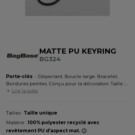
UILD YOUR BRAND
ATALOGUE
SPACES VERTS
MÉDIATHÈQUE
HASUBLE
STHÉTIQUE
ECORESPONSABLE
LUBCLASS
HAUSSURES
ÔTELLERIE
RAGHOPPERS
FIN DE SÉRIE
HEMISE
OGISTIQUE
MATTE PU KEYRING
OSTUME
ANUTENTION
BG324
DEVENEZ REVENDEUR
COLOGIE
NFANT
ENUISIER
STEX
Porte-clés
- Déperlant. Boucle large. Bracelet.
PONGE
ÉTALLURGIE
Bordures peintes. Conçu pour la décoration. Taille :
T SI ON L'APPELAIT FRANCIS
IN DE SERIE
ÉTIERS DE LA MER
18x3cm. Zone de marquage : 10x2cm.
Lire la suite
XCD BY PROMODORO
AUTE VISIBILITE
ODE
Tailles :
Taille unique
ES MODULABLES
EINTRE
Matière :
100% polyester recyclé avec
INDEN HALES
INGE DE MAISON
LOMBIER
revêtement PU d'aspect mat.