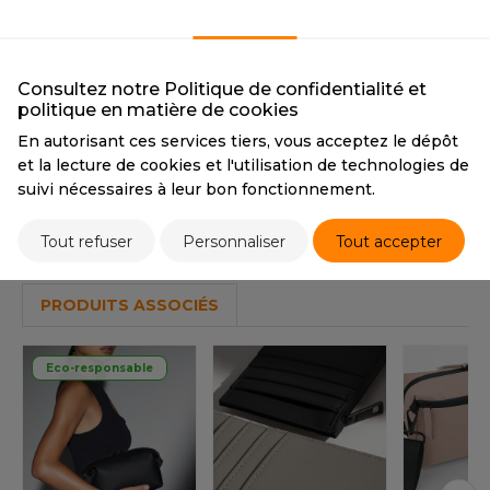
OUS-VETEMENTS
NUDE PINK
HK
NUDE PINK
PORT
CMYK
18 36 30 0
UST COOL
Consultez notre Politique de confidentialité et
WEAT-SHIRT
politique en matière de cookies
UST HOODS
ABLIER
Tarif conseillé de revente à la pièce
En autorisant ces services tiers, vous acceptez le dépôt
UST T'S
3,00 €
et la lecture de cookies et l'utilisation de technologies de
EE-SHIRT
suivi nécessaires à leur bon fonctionnement.
ENUE PROFESSIONNELLE
Stocks et prix
Tout refuser
Personnaliser
Tout accepter
ARLOWSKY
ESTE - BLOUSON
ORNTEX
PRODUITS ASSOCIÉS
ORKWEAR
Eco-responsable
ABEL SERIE
ARKWOOD