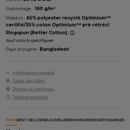
LEXFIT
ADE IN EUROPE
ROMOTIONNEL
Grammage :
180 g/m²
RONT ROW
O LABEL / TEAR AWAY
ESTAURATION
Matière :
65% polyester recyclé Optimium™
RUIT OF THE LOOM
certifié/35% coton Optimium™ pré-rétréci
ANTALONS
ANTÉ
Ringspun (Better Cotton).
RUIT OF THE LOOM VINTAGE
OLAIRE
PORT
Sauf coloris spécifiques
Pays d’origine :
Bangladesh
OLO
ILDAN
ULL
YJAMA
Informations produit
ENBURY
Guide des tailles
ECYCLÉ
Origine et certificats
EROCK
AC SHOPPING
Téléchargements
CHOOLWEAR
ACK&JONES
OFTSHELL
TOUS
BEST-SELLERS
BLACK
BLUE
BROWN
GREEN
GREY
ORANGE
PIN
ACK&JONES - BLANKS