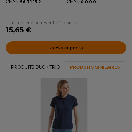
ROMODORO
CMYK
96 71 13 2
CMYK
0 0 0 0
Tarif conseillé de revente à la pièce
UADRA
15,65 €
EFERENCE TEXTILE
Stocks et prix
EGATTA
PRODUITS DUO / TRIO
PRODUITS SIMILAIRES
ESULT
ICA LEWIS
USSELL ATHLETIC®
USSELL ATHLETIC® COLLECTION
ANS ETIQUETTE