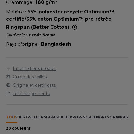
LEXFIT
Grammage :
180 g/m²
ADE IN EUROPE
ROMOTIONNEL
Matière :
65% polyester recyclé Optimium™
RONT ROW
O LABEL / TEAR AWAY
ESTAURATION
certifié/35% coton Optimium™ pré-rétréci
RUIT OF THE LOOM
Ringspun (Better Cotton).
ANTALONS
ANTÉ
Sauf coloris spécifiques
RUIT OF THE LOOM VINTAGE
OLAIRE
PORT
Pays d’origine :
Bangladesh
OLO
ILDAN
ULL
Informations produit
YJAMA
Guide des tailles
ENBURY
Origine et certificats
ECYCLÉ
Téléchargements
EROCK
AC SHOPPING
CHOOLWEAR
TOUS
BEST-SELLERS
BLACK
BLUE
BROWN
GREEN
GREY
ORANGE
PIN
ACK&JONES
OFTSHELL
20 couleurs
ACK&JONES - BLANKS