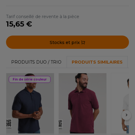
ROMODORO
Tarif conseillé de revente à la pièce
15,65 €
UADRA
Stocks et prix
EFERENCE TEXTILE
EGATTA
PRODUITS DUO / TRIO
PRODUITS SIMILAIRES
ESULT
Fin de série couleur
ICA LEWIS
USSELL ATHLETIC®
USSELL ATHLETIC® COLLECTION
ANS ETIQUETTE