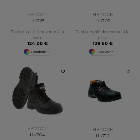
OUS-VETEMENTS
HK
PORT
HEROCK
HEROCK
HK765
HK702
UST COOL
WEAT-SHIRT
Tarif conseillé de revente à la
Tarif conseillé de revente à la
UST HOODS
pièce
pièce
ABLIER
124,00 €
129,60 €
UST T'S
EE-SHIRT
1 couleur
1 couleur
ENUE PROFESSIONNELLE
ARLOWSKY
ESTE - BLOUSON
ORNTEX
ORKWEAR
ABEL SERIE
ARKWOOD
HEROCK
HEROCK
HK704
HK710