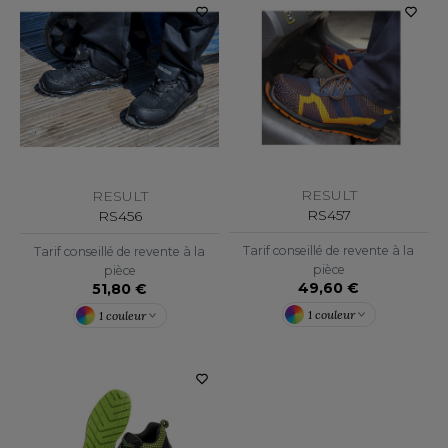
F CLOTHING
O DENIM
PIRO
PLASHMACS
TARWORLD
RESULT
RESULT
RS457
RS456
TEDMAN
Tarif conseillé de revente à la
Tarif conseillé de revente à la
TORMTECH
pièce
pièce
49,60 €
51,80 €
1 couleur
1 couleur
EE JAYS
HE ONE TOWELLING
IGER