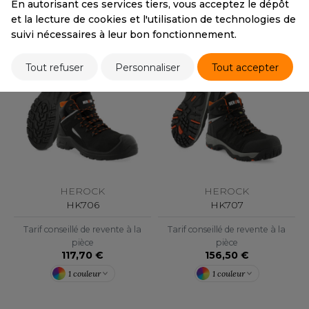
ROMODORO
1 couleur
En autorisant ces services tiers, vous acceptez le dépôt
156,50 €
et la lecture de cookies et l'utilisation de technologies de
1 couleur
suivi nécessaires à leur bon fonctionnement.
UADRA
Tout refuser
Personnaliser
Tout accepter
EFERENCE TEXTILE
EGATTA
ESULT
ICA LEWIS
HEROCK
HEROCK
HK706
HK707
USSELL ATHLETIC®
Tarif conseillé de revente à la
Tarif conseillé de revente à la
pièce
pièce
USSELL ATHLETIC® COLLECTION
117,70 €
156,50 €
1 couleur
1 couleur
ANS ETIQUETTE