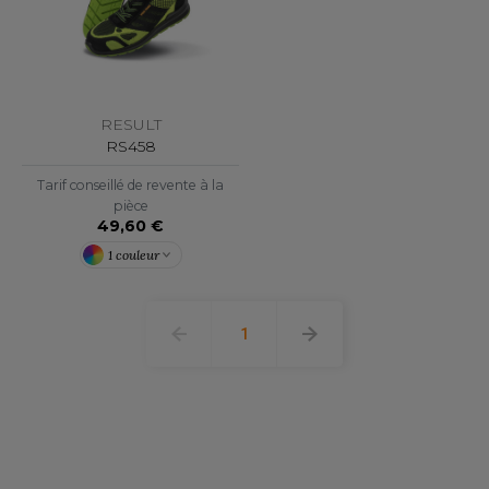
OMBO
OWEL CITY
RESULT
RS458
ELILLA
Tarif conseillé de revente à la
ESTI
pièce
49,60 €
1 couleur
ESTFORD MILL
1
OKO