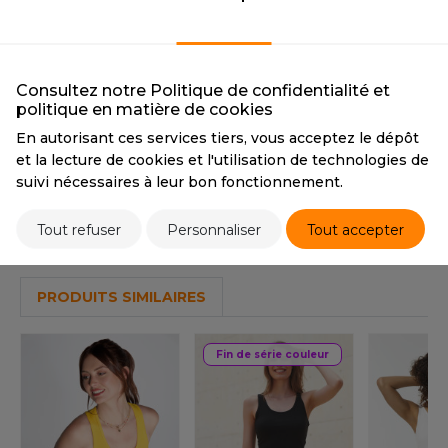
BLACK
WHITE
OUS-VETEMENTS
HK
BLACK
WHITE
PORT
CMYK
0 0 0 100
CMYK
0 0 0 0
UST COOL
PANTONE
Black
PANTONE
White
WEAT-SHIRT
Consultez notre Politique de confidentialité et
UST HOODS
politique en matière de cookies
ABLIER
En autorisant ces services tiers, vous acceptez le dépôt
Tarif conseillé de revente à la pièce
UST T'S
et la lecture de cookies et l'utilisation de technologies de
EE-SHIRT
7,20 €
suivi nécessaires à leur bon fonctionnement.
ENUE PROFESSIONNELLE
ARLOWSKY
Tout refuser
Personnaliser
Tout accepter
Stocks et prix
ESTE - BLOUSON
ORNTEX
ORKWEAR
PRODUITS SIMILAIRES
ABEL SERIE
Fin de série couleur
ARKWOOD