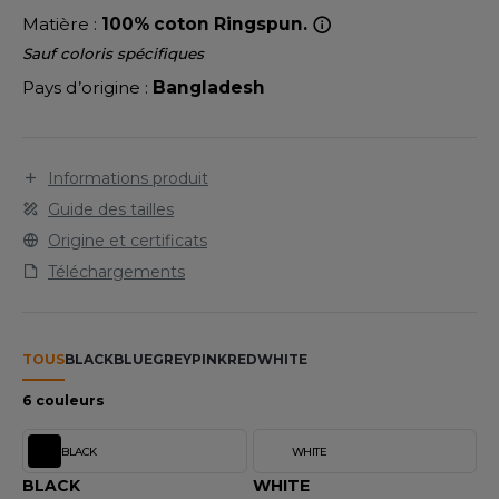
LEXFIT
ADE IN EUROPE
ROMOTIONNEL
Matière :
100% coton Ringspun.
RONT ROW
Sauf coloris spécifiques
O LABEL / TEAR AWAY
ESTAURATION
Pays d’origine :
Bangladesh
RUIT OF THE LOOM
ANTALONS
ANTÉ
RUIT OF THE LOOM VINTAGE
OLAIRE
PORT
Informations produit
OLO
Guide des tailles
ILDAN
ULL
Origine et certificats
Téléchargements
YJAMA
ENBURY
ECYCLÉ
EROCK
TOUS
BLACK
BLUE
GREY
PINK
RED
WHITE
AC SHOPPING
6 couleurs
CHOOLWEAR
ACK&JONES
BLACK
WHITE
OFTSHELL
ACK&JONES - BLANKS
BLACK
WHITE