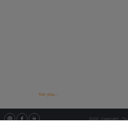
Notre engagement RSE
Retrouvez ici nos engagements RSE. Notre
Venez feuille
action a pour but d’améliorer les conditions de
catalogues 
travail mais aussi notre environnement.
Voir plus…
2026 - Copyright - Tou