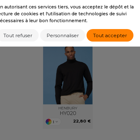
21,50 €
S
n autorisant ces services tiers, vous acceptez le dépôt et la
ecture de cookies et l'utilisation de technologies de suivi
SANS ETIQUETTE
écessaires à leur bon fonctionnement.
/ TRIO
PRODUITS SIMILAIRES
PROD
Tout refuser
Personnaliser
Tout accepter
HENBURY
HY020
22,80 €
1