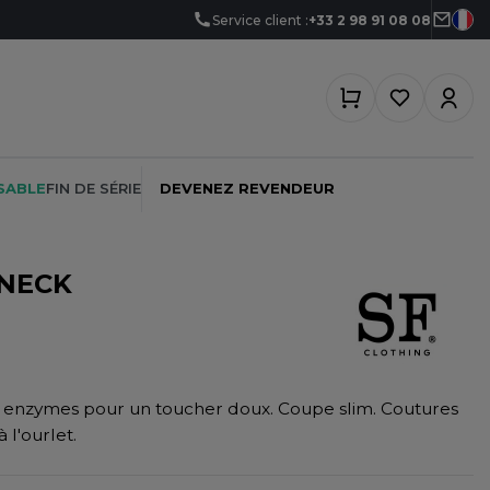
Service client :
+33 2 98 91 08 08
SABLE
FIN DE SÉRIE
DEVENEZ REVENDEUR
 NECK
PEINTRE
SOFTSHELL
SF CLOTHING
PLOMBIER
SOUS-VETEMENTS
SO DENIM
x enzymes pour un toucher doux. Coupe slim. Coutures
PROMOTIONNEL
SPORT
SPIRO
 l'ourlet.
RESTAURATION
SWEAT-SHIRT
SPLASHMACS
SANTÉ
TABLIER