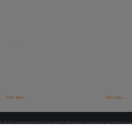
Nos catalogues
Des services person
ter, télécharger et découvrir nos
De nouveaux services, de nouvell
(catalogue général, catalogues
découvrez ici ce qu'IMBRETEX pe
d'influence,…)
de nouveau.
Voir plus…
Voir plus…
s droits réservés
Mentions légales
Préférences cookies
Qui sommes-nous