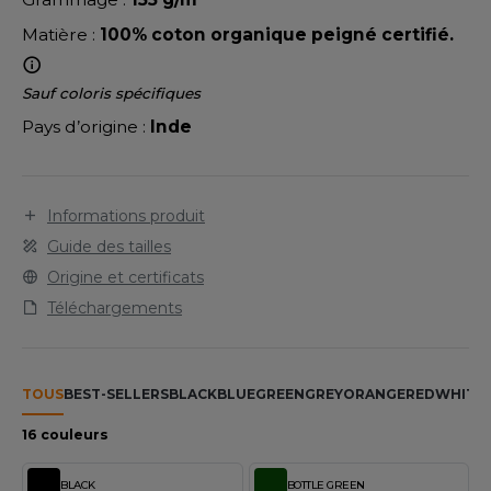
LEXFIT
ADE IN EUROPE
ROMOTIONNEL
Matière :
100% coton organique peigné certifié.
RONT ROW
O LABEL / TEAR AWAY
ESTAURATION
RUIT OF THE LOOM
Sauf coloris spécifiques
ANTALONS
ANTÉ
Pays d’origine :
Inde
RUIT OF THE LOOM VINTAGE
OLAIRE
PORT
OLO
Informations produit
ILDAN
ULL
Guide des tailles
YJAMA
Origine et certificats
ENBURY
Téléchargements
ECYCLÉ
EROCK
AC SHOPPING
TOUS
BEST-SELLERS
BLACK
BLUE
GREEN
GREY
ORANGE
RED
WHITE
CHOOLWEAR
ACK&JONES
16 couleurs
OFTSHELL
ACK&JONES - BLANKS
BLACK
BOTTLE GREEN