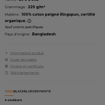
LEXFIT
ADE IN EUROPE
ROMOTIONNEL
Grammage :
220 g/m²
RONT ROW
O LABEL / TEAR AWAY
ESTAURATION
Matière :
100% coton peigné Ringspun, certifié
RUIT OF THE LOOM
organique.
ANTALONS
ANTÉ
Sauf coloris spécifiques
RUIT OF THE LOOM VINTAGE
OLAIRE
PORT
Pays d’origine :
Bangladesh
OLO
ILDAN
ULL
Informations produit
YJAMA
Guide des tailles
ENBURY
Origine et certificats
ECYCLÉ
Téléchargements
EROCK
AC SHOPPING
CHOOLWEAR
TOUS
BLACK
BLUE
GREY
WHITE
ACK&JONES
OFTSHELL
4 couleurs
ACK&JONES - BLANKS