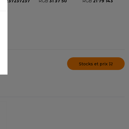
GB
237237237
RGB
31 37 50
RGB
21 79 143
Stocks et prix