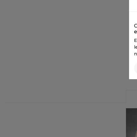
FLEXFIT
M
FRONT ROW
MACRON
C
e
E
l
n