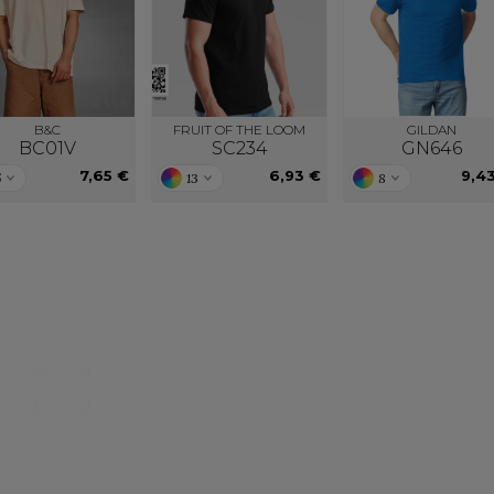
B&C
FRUIT OF THE LOOM
GILDAN
BC01V
SC234
GN646
7,65 €
6,93 €
9,4
5
13
8