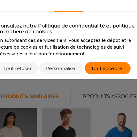
RGB
41 38 39
RGB
151151151
R
S
RED
DARK GREY
SANS ETIQUETTE
RED
DARK GREY
onsultez notre Politique de confidentialité et politique
CMYK
20 100 80 10
CMYK
65 57 47 46
n matière de cookies
HEXA
#b7142c
HEXA
#4b4a50
n autorisant ces services tiers, vous acceptez le dépôt et la
RGB
184 20 44
RGB
75 74 80
ecture de cookies et l'utilisation de technologies de suivi
écessaires à leur bon fonctionnement.
Tarif conseillé de revente à la pièce
Tout refuser
Personnaliser
Tout accepter
5,35 €
PRODUITS SIMILAIRES
PRODUITS ASSOCIÉS