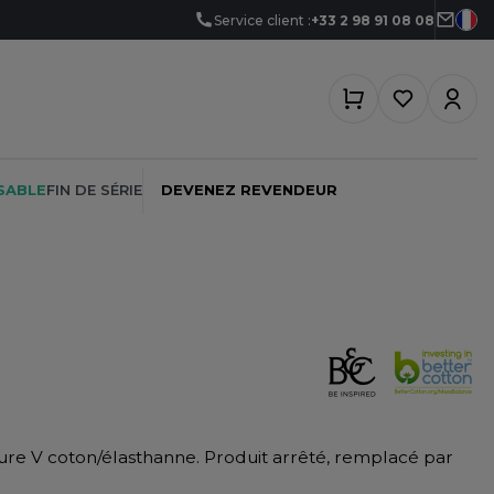
Service client :
+33 2 98 91 08 08
SABLE
FIN DE SÉRIE
DEVENEZ REVENDEUR
PEINTRE
SOFTSHELL
SF CLOTHING
PLOMBIER
SOUS-VETEMENTS
SO DENIM
PROMOTIONNEL
SPORT
SPIRO
ure V coton/élasthanne. Produit arrêté, remplacé par
RESTAURATION
SWEAT-SHIRT
SPLASHMACS
SANTÉ
TABLIER