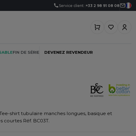
Service client :
+33 2 98 91 08 08
SABLE
FIN DE SÉRIE
DEVENEZ REVENDEUR
PEINTRE
SOFTSHELL
SF CLOTHING
PLOMBIER
SOUS-VETEMENTS
SO DENIM
Tee-shirt tubulaire manches longues, basique et
PROMOTIONNEL
SPORT
SPIRO
 courtes Réf. BC03T.
RESTAURATION
SWEAT-SHIRT
SPLASHMACS
SANTÉ
TABLIER