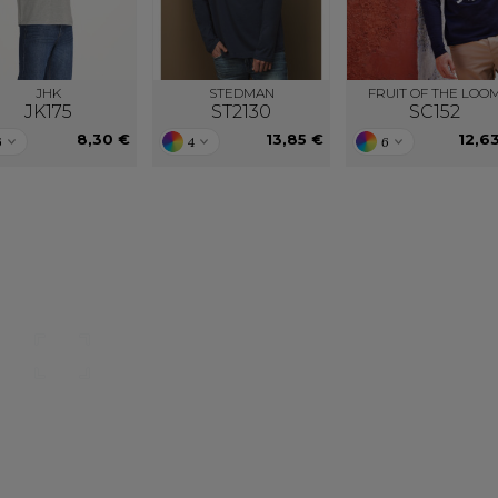
JHK
STEDMAN
FRUIT OF THE LOO
JK175
ST2130
SC152
8,30 €
13,85 €
12,6
6
4
6
Nos catalogues
Des services person
ter, télécharger et découvrir nos
De nouveaux services, de nouvell