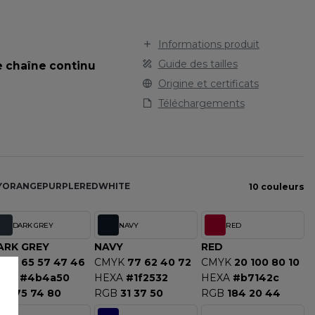
STARWORLD
SPORT
TEE-SHIRT
STEDMAN
TENUE PROFESSIONNELLE
STORMTECH
Informations produit
VESTE - BLOUSON
T
Guide des tailles
de chaîne continu
WORKWEAR
TEE JAYS
Origine et certificats
THE ONE TOWELLING
Téléchargements
TIGER
TOMBO
TOWEL CITY
V
Y
ORANGE
PURPLE
RED
WHITE
10 couleurs
VELILLA
VESTI
DARK GREY
NAVY
RED
W
ARK GREY
NAVY
RED
MYK
65 57 47 46
CMYK
77 62 40 72
CMYK
20 100 80 10
WESTFORD MILL
EXA
#4b4a50
HEXA
#1f2532
HEXA
#b7142c
Y
GB
75 74 80
RGB
31 37 50
RGB
184 20 44
ECTION
YOKO