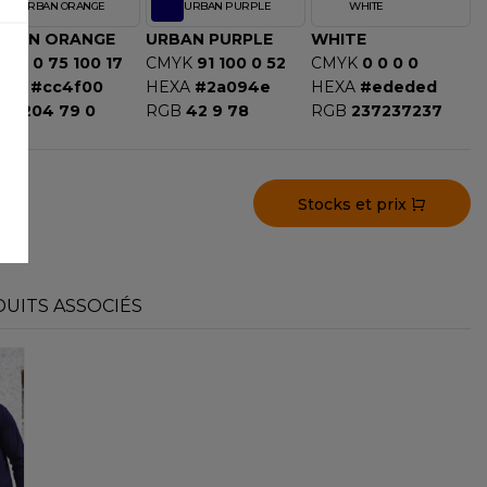
URBAN ORANGE
URBAN PURPLE
WHITE
RBAN ORANGE
URBAN PURPLE
WHITE
MYK
0 75 100 17
CMYK
91 100 0 52
CMYK
0 0 0 0
EXA
#cc4f00
HEXA
#2a094e
HEXA
#ededed
GB
204 79 0
RGB
42 9 78
RGB
237237237
Stocks et prix
UITS ASSOCIÉS