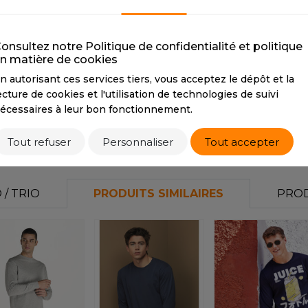
ROYAL BLUE
SPORT GREY
S
ROYAL BLUE
SPORT GREY
U
SANS ETIQUETTE
CMYK
96 71 13 2
CMYK
42 33 33 12
C
onsultez notre Politique de confidentialité et politique
HEXA
#154e8f
HEXA
#979797
H
n matière de cookies
RGB
21 79 143
RGB
151151151
R
n autorisant ces services tiers, vous acceptez le dépôt et la
ecture de cookies et l'utilisation de technologies de suivi
écessaires à leur bon fonctionnement.
Tarif conseillé de revente à la pièce
14,73 €
Tout refuser
Personnaliser
Tout accepter
/ TRIO
PRODUITS SIMILAIRES
PROD