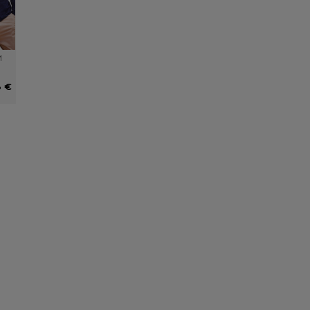
M
3 €
nalisés
Une équipe à votre écoute
es possibilités,
Notre équipe est présente du Lundi au Vendredi