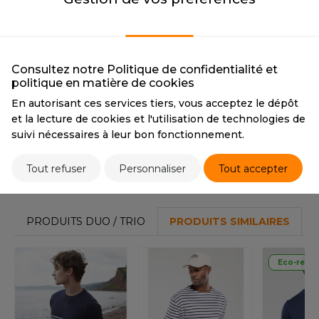
OUS-VETEMENTS
WHITE/NAVY
HEATHER GREY/WHITE
HK
PORT
CMYK
0 0 0 0 / 79 38 0 76
CMYK
38 30 29 8 / 0 0 0 0
UST COOL
PANTONE
White / 655C
PANTONE
34% Black /
WEAT-SHIRT
White
Consultez notre Politique de confidentialité et
UST HOODS
politique en matière de cookies
ABLIER
En autorisant ces services tiers, vous acceptez le dépôt
UST T'S
Tarif conseillé de revente à la pièce
EE-SHIRT
et la lecture de cookies et l'utilisation de technologies de
15,49 €
suivi nécessaires à leur bon fonctionnement.
ENUE PROFESSIONNELLE
ARLOWSKY
Tout refuser
Personnaliser
Tout accepter
ESTE - BLOUSON
Stocks et prix
ORNTEX
ORKWEAR
PRODUITS DUO / TRIO
PRODUITS SIMILAIRES
ABEL SERIE
Eco-resp
ARKWOOD