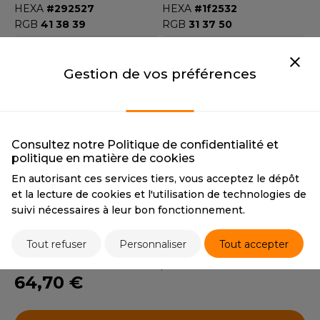
OUS-VETEMENTS
HEXA
#292527
HEXA
#1f2532
HK
RGB
41 38 39
RGB
31 37 50
PORT
UST COOL
DARK GREY
RED
WEAT-SHIRT
DARK GREY
Gestion de vos préférences
RED
UST HOODS
ABLIER
CMYK
65 57 47 46
CMYK
20 100 80 10
HEXA
#4b4a50
HEXA
#b7142c
UST T'S
EE-SHIRT
RGB
75 74 80
RGB
184 20 44
Consultez notre Politique de confidentialité et
ENUE PROFESSIONNELLE
AZURE
WHITE
politique en matière de cookies
ARLOWSKY
AZURE
WHITE
ESTE - BLOUSON
En autorisant ces services tiers, vous acceptez le dépôt
CMYK
76 44 7 0
CMYK
0 0 0 0
ORNTEX
et la lecture de cookies et l'utilisation de technologies de
HEXA
#427eb9
HEXA
#ededed
ORKWEAR
suivi nécessaires à leur bon fonctionnement.
RGB
67126184
RGB
237237237
Tout refuser
Personnaliser
Tout accepter
ABEL SERIE
Tarif conseillé de revente à la pièce
ARKWOOD
64,70 €