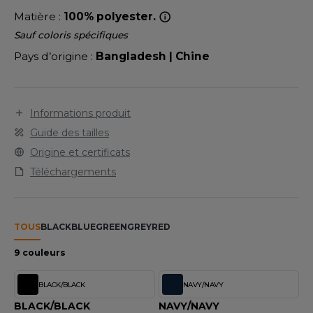
LEXFIT
ADE IN EUROPE
ROMOTIONNEL
Matière :
100% polyester.
RONT ROW
O LABEL / TEAR AWAY
ESTAURATION
Sauf coloris spécifiques
Pays d’origine :
Bangladesh | Chine
RUIT OF THE LOOM
ANTALONS
ANTÉ
RUIT OF THE LOOM VINTAGE
OLAIRE
PORT
Informations produit
OLO
Guide des tailles
ILDAN
ULL
Origine et certificats
Téléchargements
YJAMA
ENBURY
ECYCLÉ
EROCK
TOUS
BLACK
BLUE
GREEN
GREY
RED
AC SHOPPING
9 couleurs
CHOOLWEAR
ACK&JONES
BLACK/BLACK
NAVY/NAVY
OFTSHELL
ACK&JONES - BLANKS
BLACK/BLACK
NAVY/NAVY