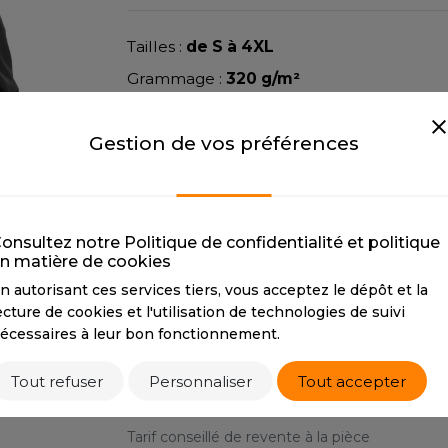
NEW GEN
RIE
MODE
PULL
Y
NEW MORNING STUDIOS
Tailles :
de S à 4XL
ERIE
PYJAMA
P
Grammage :
320 g/m²
SIBILITE
RECYCLÉ
PAREDES SEGURIDAD
ULABLES
SAC SHOPPING
Matière :
93% polyester/7% élasthanne
NES
PARKS
E MAISON
SCHOOLWEAR
Gestion de vos préférences
Sauf coloris spécifiques
ES - BLANKS
PEN DUICK
Pays d’origine :
Bangladesh
PROMODORO
OL
Q
ODS
QUADRA
onsultez notre Politique de confidentialité et politique
TOUS
BLACK
BLUE
n matière de cookies
R
n autorisant ces services tiers, vous acceptez le dépôt et la
REFERENCE TEXTILE
ecture de cookies et l'utilisation de technologies de suivi
BLACK
NAVY
SKY
REGATTA
écessaires à leur bon fonctionnement.
BLACK
NAVY
X
RESULT
CMYK
0 0 0 100
CMYK
77 62 40 72
RICA LEWIS
Tout refuser
Personnaliser
Tout accepter
RIE
RUSSELL ATHLETIC®
OD
RUSSELL ATHLETIC® COLL
Tarif conseillé de revente à la pièce