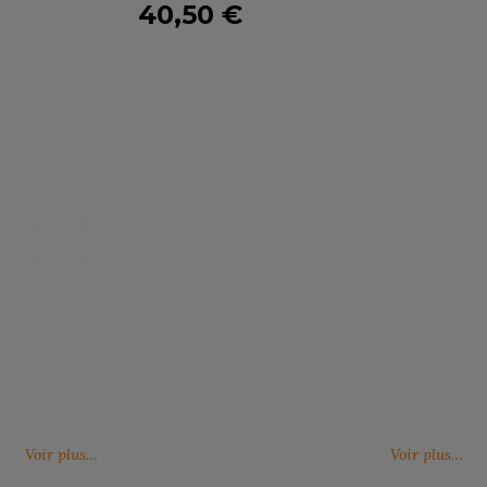
40,50 €
S
SANS ETIQUETTE
Nos catalogues
Des services person
ter, télécharger et découvrir nos
De nouveaux services, de nouvell
(catalogue général, catalogues
découvrez ici ce qu'IMBRETEX pe
d'influence,…)
de nouveau.
Voir plus…
Voir plus…