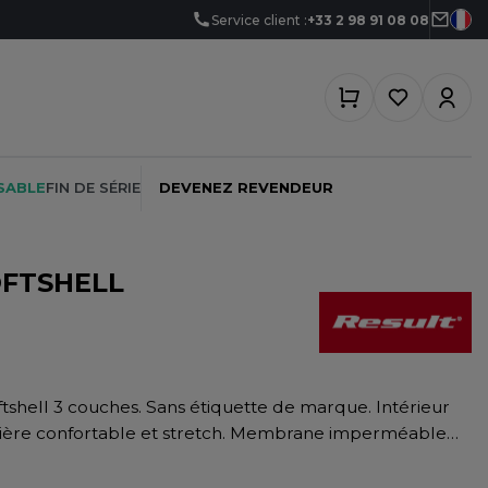
Service client :
+33 2 98 91 08 08
SABLE
FIN DE SÉRIE
DEVENEZ REVENDEUR
OFTSHELL
PEINTRE
SOFTSHELL
SF CLOTHING
PLOMBIER
SOUS-VETEMENTS
SO DENIM
PROMOTIONNEL
SPORT
SPIRO
atière confortable et stretch. Membrane imperméable
RESTAURATION
SWEAT-SHIRT
SPLASHMACS
0g). Coutures décoratives. Fermeture grand zip YKK.
SANTÉ
TABLIER