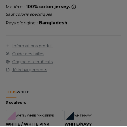
LEXFIT
ADE IN EUROPE
ROMOTIONNEL
Matière :
100% coton jersey.
RONT ROW
O LABEL / TEAR AWAY
ESTAURATION
Sauf coloris spécifiques
Pays d’origine :
Bangladesh
RUIT OF THE LOOM
ANTALONS
ANTÉ
RUIT OF THE LOOM VINTAGE
OLAIRE
PORT
Informations produit
OLO
Guide des tailles
ILDAN
ULL
Origine et certificats
Téléchargements
YJAMA
ENBURY
ECYCLÉ
EROCK
TOUS
WHITE
AC SHOPPING
3 couleurs
CHOOLWEAR
ACK&JONES
WHITE / WHITE PINK STRIPE
WHITE/NAVY
OFTSHELL
ACK&JONES - BLANKS
WHITE / WHITE PINK
WHITE/NAVY