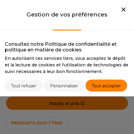
OUS-VETEMENTS
STRIPE
CMYK
0 0 0 0 / 79 38 0 76
HK
CMYK
0 0 0 0 / 1 24 6 0
PANTONE
White / 2768C
PORT
Gestion de vos préférences
PANTONE
White
UST COOL
WEAT-SHIRT
WHITE/HEATHER GREY
UST HOODS
ABLIER
WHITE/HEATHER GREY
CMYK
0 0 0 0 / 38 30 29 8
Consultez notre Politique de confidentialité et
UST T'S
EE-SHIRT
politique en matière de cookies
PANTONE
White / 34%
Black
En autorisant ces services tiers, vous acceptez le dépôt
ENUE PROFESSIONNELLE
et la lecture de cookies et l'utilisation de technologies de
ARLOWSKY
suivi nécessaires à leur bon fonctionnement.
ESTE - BLOUSON
Tarif conseillé de revente à la pièce
ORNTEX
17,10 €
ORKWEAR
Tout refuser
Personnaliser
Tout accepter
ABEL SERIE
Stocks et prix
ARKWOOD
PRODUITS DUO / TRIO