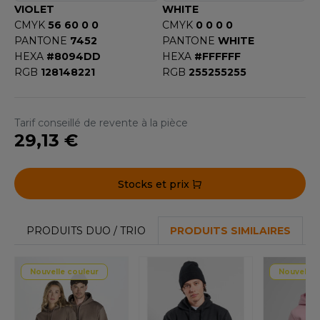
VIOLET
WHITE
CMYK
56 60 0 0
CMYK
0 0 0 0
PANTONE
7452
PANTONE
WHITE
HEXA
#8094DD
HEXA
#FFFFFF
RGB
128148221
RGB
255255255
Tarif conseillé de revente à la pièce
29,13 €
Stocks et prix
PRODUITS DUO / TRIO
PRODUITS SIMILAIRES
Nouvelle couleur
Nouvelle 