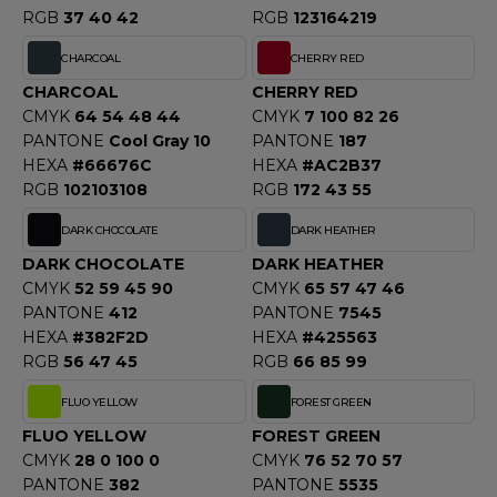
ACRON
RGB
37 40 42
RGB
123164219
ANTIS
CHARCOAL
CHERRY RED
CHARCOAL
CHERRY RED
UMBLES
CMYK
64 54 48 44
CMYK
7 100 82 26
PANTONE
Cool Gray 10
PANTONE
187
HEXA
#66676C
HEXA
#AC2B37
EUTRAL
RGB
102103108
RGB
172 43 55
DARK CHOCOLATE
DARK HEATHER
EW GEN
DARK CHOCOLATE
DARK HEATHER
EW MORNING STUDIOS
CMYK
52 59 45 90
CMYK
65 57 47 46
PANTONE
412
PANTONE
7545
HEXA
#382F2D
HEXA
#425563
RGB
56 47 45
RGB
66 85 99
AREDES SEGURIDAD
FLUO YELLOW
FOREST GREEN
ARKS
FLUO YELLOW
FOREST GREEN
EN DUICK
CMYK
28 0 100 0
CMYK
76 52 70 57
PANTONE
382
PANTONE
5535