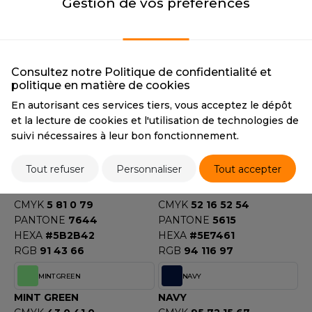
Gestion de vos préférences
PANTONE
5405
PANTONE
2252
F CLOTHING
HEXA
#486D87
HEXA
#00A74A
RGB
72109135
RGB
0 167 74
O DENIM
LIGHT BLUE
LIGHT PINK
Consultez notre Politique de confidentialité et
PIRO
LIGHT BLUE
LIGHT PINK
politique en matière de cookies
CMYK
46 21 2 0
CMYK
3 22 2 1
PLASHMACS
En autorisant ces services tiers, vous acceptez le dépôt
PANTONE
543
PANTONE
684
et la lecture de cookies et l'utilisation de technologies de
HEXA
#A4C8E1
HEXA
#E4C6D4
TARWORLD
suivi nécessaires à leur bon fonctionnement.
RGB
164200225
RGB
228198212
TEDMAN
Tout refuser
Personnaliser
Tout accepter
MAROON
MILITARY GREEN
TORMTECH
MAROON
MILITARY GREEN
CMYK
5 81 0 79
CMYK
52 16 52 54
PANTONE
7644
PANTONE
5615
HEXA
#5B2B42
HEXA
#5E7461
EE JAYS
RGB
91 43 66
RGB
94 116 97
HE ONE TOWELLING
MINT GREEN
NAVY
IGER
MINT GREEN
NAVY