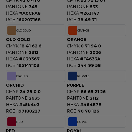
CMYK
43 0 41 0
CMYK
95 72 15 67
OMBO
PANTONE
345
PANTONE
533
HEXA
#A0CFA8
HEXA
#263147
OWEL CITY
RGB
160207168
RGB
38 49 71
OLD GOLD
ORANGE
OLD GOLD
ORANGE
ELILLA
CMYK
18 41 62 6
CMYK
0 71 94 0
ESTI
PANTONE
2313
PANTONE
2026
HEXA
#C39367
HEXA
#F4633A
RGB
195147103
RGB
244 99 58
ESTFORD MILL
ORCHID
PURPLE
ORCHID
PURPLE
CMYK
24 29 0 0
CMYK
86 65 21 26
OKO
PANTONE
2635
PANTONE
2112
HEXA
#c5b4e3
HEXA
#464E7E
RGB
197180227
RGB
70 78 126
RED
ROYAL
RED
ROYAL