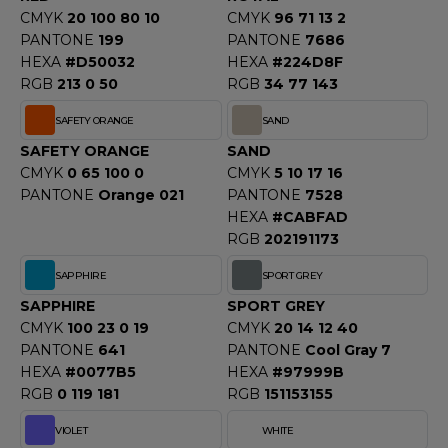
CMYK
20 100 80 10
CMYK
96 71 13 2
PANTONE
199
PANTONE
7686
HEXA
#D50032
HEXA
#224D8F
RGB
213 0 50
RGB
34 77 143
SAFETY ORANGE
SAND
SAFETY ORANGE
SAND
CMYK
0 65 100 0
CMYK
5 10 17 16
PANTONE
Orange 021
PANTONE
7528
HEXA
#CABFAD
RGB
202191173
SAPPHIRE
SPORT GREY
SAPPHIRE
SPORT GREY
CMYK
100 23 0 19
CMYK
20 14 12 40
PANTONE
641
PANTONE
Cool Gray 7
HEXA
#0077B5
HEXA
#97999B
RGB
0 119 181
RGB
151153155
VIOLET
WHITE