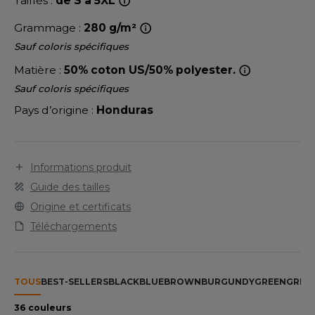
Tailles :
de S à 5XL
LEXFIT
ADE IN EUROPE
ROMOTIONNEL
faible impact environemental certifiées OEKO-TEX.
Grammage :
280 g/m²
RONT ROW
O LABEL / TEAR AWAY
ESTAURATION
Sauf coloris spécifiques
RUIT OF THE LOOM
ANTALONS
ANTÉ
Matière :
50% coton US/50% polyester.
RUIT OF THE LOOM VINTAGE
Sauf coloris spécifiques
OLAIRE
PORT
Pays d’origine :
Honduras
OLO
ILDAN
ULL
Informations produit
YJAMA
Guide des tailles
ENBURY
ECYCLÉ
Origine et certificats
EROCK
Téléchargements
AC SHOPPING
CHOOLWEAR
ACK&JONES
TOUS
BEST-SELLERS
BLACK
BLUE
BROWN
BURGUNDY
GREEN
GREY
OFTSHELL
ACK&JONES - BLANKS
36 couleurs