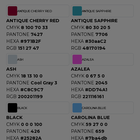
OUS-VETEMENTS
HK
ANTIQUE CHERRY RED
ANTIQUE SAPPHIRE
PORT
ANTIQUE CHERRY RED
ANTIQUE SAPPHIRE
UST COOL
WEAT-SHIRT
CMYK
8 100 70 33
CMYK
80 30 20 5
UST HOODS
PANTONE
7427
PANTONE
7706
ABLIER
HEXA
#971B2F
HEXA
#30aaC2
UST T'S
RGB
151 27 47
RGB
48170194
EE-SHIRT
ASH
AZALEA
ENUE PROFESSIONNELLE
ASH
AZALEA
ARLOWSKY
ESTE - BLOUSON
CMYK
18 13 10 0
CMYK
0 67 5 0
ORNTEX
PANTONE
Cool Gray 3
PANTONE
2045
ORKWEAR
HEXA
#C8C9C7
HEXA
#DD74A1
RGB
200201199
RGB
221116161
ABEL SERIE
BLACK
CAROLINA BLUE
BLACK
CAROLINA BLUE
ARKWOOD
CMYK
0 0 0 100
CMYK
59 27 0 0
PANTONE
426
PANTONE
659
HEXA
#25282A
HEXA
#7ba4db