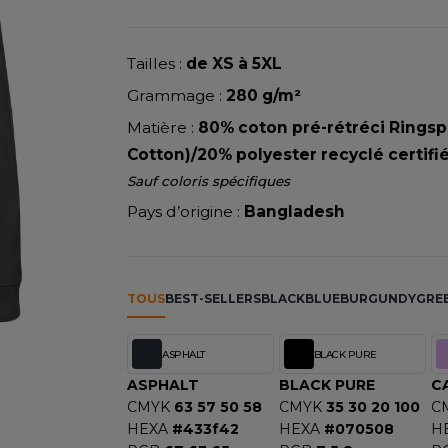
NEW GEN
RIE
MODE
PULL
Y
NEW MORNING STUDIOS
ERIE
PYJAMA
P
Tailles :
de XS à 5XL
SIBILITE
RECYCLÉ
PAREDES SEGURIDAD
Grammage :
280 g/m²
ULABLES
SAC SHOPPING
NES
PARKS
Matière :
80% coton pré-rétréci Ringsp
E MAISON
SCHOOLWEAR
ES - BLANKS
PEN DUICK
Cotton)/20% polyester recyclé certifi
PROMODORO
Sauf coloris spécifiques
OL
Q
Pays d’origine :
Bangladesh
ODS
QUADRA
R
REFERENCE TEXTILE
TOUS
BEST-SELLERS
BLACK
BLUE
BURGUNDY
GRE
SKY
REGATTA
X
RESULT
ASPHALT
BLACK PURE
RICA LEWIS
ASPHALT
BLACK PURE
C
CMYK
63 57 50 58
CMYK
35 30 20 100
C
RIE
RUSSELL ATHLETIC®
HEXA
#433f42
HEXA
#070508
H
OD
RUSSELL ATHLETIC® COLL