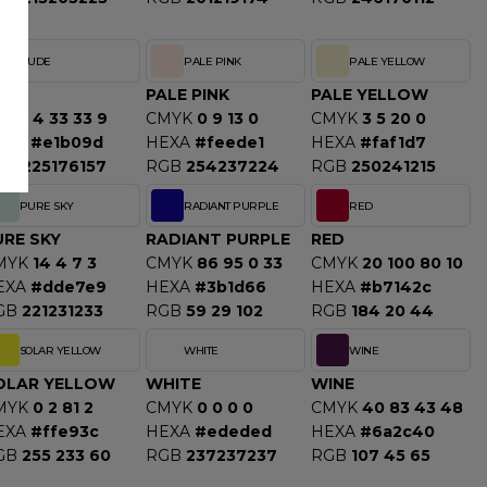
NUDE
PALE PINK
PALE YELLOW
UDE
PALE PINK
PALE YELLOW
MYK
4 33 33 9
CMYK
0 9 13 0
CMYK
3 5 20 0
EXA
#e1b09d
HEXA
#feede1
HEXA
#faf1d7
GB
225176157
RGB
254237224
RGB
250241215
PURE SKY
RADIANT PURPLE
RED
URE SKY
RADIANT PURPLE
RED
MYK
14 4 7 3
CMYK
86 95 0 33
CMYK
20 100 80 10
EXA
#dde7e9
HEXA
#3b1d66
HEXA
#b7142c
GB
221231233
RGB
59 29 102
RGB
184 20 44
SOLAR YELLOW
WHITE
WINE
OLAR YELLOW
WHITE
WINE
MYK
0 2 81 2
CMYK
0 0 0 0
CMYK
40 83 43 48
EXA
#ffe93c
HEXA
#ededed
HEXA
#6a2c40
GB
255 233 60
RGB
237237237
RGB
107 45 65