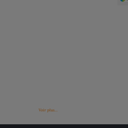
Notre engagement RSE
Retrouvez ici nos engagements RSE. Notre
Venez feuille
action a pour but d’améliorer les conditions de
catalogues 
travail mais aussi notre environnement.
Voir plus…