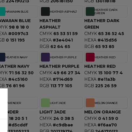
GB
224190213
RGB
206181150
RGB
130118118
HEATHER DARK
HAWAIIAN BLUE
HEATHER ASPHALT
GREEN
AWAIIAN BLUE
HEATHER
HEATHER DARK
MYK
98 8 18 0
ASPHALT
GREEN
EXA
#0097c3
CMYK
65 53 51 59
CMYK
65 36 52 45
GB
0 151 195
HEXA
#3e4041
HEXA
#415d56
RGB
62 64 65
RGB
65 93 85
HEATHER NAVY
HEATHER PURPLE
HEATHER RED
EATHER NAVY
HEATHER PURPLE
HEATHER RED
MYK
71 56 32 50
CMYK
49 66 27 34
CMYK
15 100 77 4
EXA
#4c5160
HEXA
#714d69
HEXA
#e11a3b
GB
76 81 96
RGB
113 77 105
RGB
225 26 59
LAVENDER
LIGHT JADE
MELON ORANGE
AVENDER
LIGHT JADE
MELON ORANGE
MYK
18 20 5 1
CMYK
24 0 38 5
CMYK
0 41 59 0
EXA
#d5cddf
HEXA
#c9dbae
HEXA
#f6aa70
GB
213205223
RGB
201219174
RGB
246170112