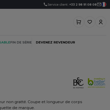
Service client :
+33 2 98 91 08 08
SABLE
FIN DE SÉRIE
DEVENEZ REVENDEUR
PEINTRE
SOFTSHELL
SF CLOTHING
PLOMBIER
SOUS-VETEMENTS
SO DENIM
PROMOTIONNEL
SPORT
SPIRO
ieur non gratté. Coupe et longueur de corps
RESTAURATION
SWEAT-SHIRT
SPLASHMACS
tiquette de marque.
SANTÉ
TABLIER