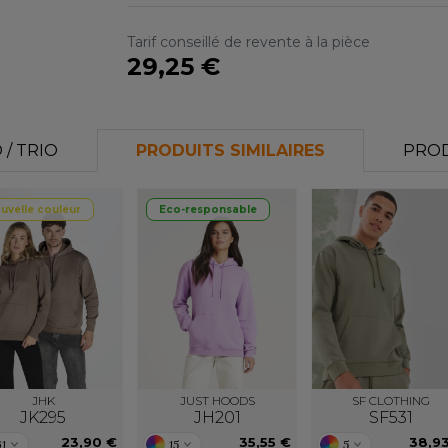
Tarif conseillé de revente à la pièce
29,25 €
/ TRIO
PRODUITS SIMILAIRES
PROD
uvelle couleur
Eco-responsable
JHK
JUST HOODS
SF CLOTHING
JK295
JH201
SF531
23,90 €
35,55 €
38,9
61
15
5