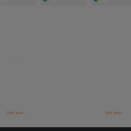
Nos catalogues
Des services person
ter, télécharger et découvrir nos
De nouveaux services, de nouvell
(catalogue général, catalogues
découvrez ici ce qu'IMBRETEX pe
d'influence,…)
de nouveau.
Voir plus…
Voir plus…